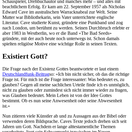
Schauspieler, Drehbuchautor und manches mehr – und alles mit
beachtlichem Erfolg. Er kam am 22. September 1957 als Nicholas
Edward Cave im australischen Warracknabeal zur Welt. Seine
Mutter war Bibliothekarin, sein Vater unterrichtete englische
Literatur. Cave studierte Kunst, gründete eine Punkband und zog
nach London, um berühmt zu werden. Seinen Durchbruch erlebte er
aber 1983 in Westberlin, wo er die Band «The Bad Seeds»
gründete, mit der auch heute noch unterwegs ist. Schon damals
spielten religiöse Motive eine wichtige Rolle in seinen Texten.
Existiert Gott?
Die Frage nach der Existenz Gottes beantwortete er laut einem
Deutschlandfunk-Beitrag
so: «Ich bin nicht sicher, ob das die richtige
Frage ist. Für mich ist die Frage interessanter: Was bedeutet es, zu
glauben? Gegen all meine sachlichen Urteile finde ich es unmöglich,
nicht zu glauben oder zumindest sich nicht immer wieder zu fragen,
was Glauben bedeutet. Mein Leben ist von der Idee Gottes
bestimmt. Ob es nun seine Anwesenheit oder seine Abwesenheit
ist.»
Nun zitieren viele Künstler ab und zu Aussagen aus der Bibel oder
verwenden deren Bildsprache. Caves Texte jedoch drehen sich seit
Jahren um Gott. Nachdem er lange alttestamentliche Themen
verarbeitete, liegt sein Schwerpunkt inzwischen im Neuen