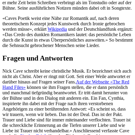
er mehr Zeit beim Schreiben verbringt als im Tonstudio oder auf der
Bühne. Seine ausführlichen Notizen münden dabei oft in Songtexte.
«Caves Poetik weist eine Nähe zur Romantik auf, nach deren
theoretischem Konzept jedes Kunstwerk durch Ironie gebrochen
werden müsse», erklärt
Wikipedia
und der Deutschlandfunk ergänzt:
«Das Credo des dunklen Romantikers lautet: das persönliche Leben
durch die Kunst in etwas Überpersönliches ausweiten.» So bestimmt
die Sehnsucht gebrochener Menschen seine Lieder.
Fragen und Antworten
Nick Cave schreibt keine christliche Musik. Er bezeichnet sich auch
nicht als Christ. Aber er ringt mit Gott. Seit einer Weile antwortet er
darüber hinaus auf Fragen seiner Fans.
Auf der Webseite «The Red
Hand Files»
können sie ihm Fragen stellen, die er dann persönlich
und manchmal tiefgründig beantwortet. Er tritt damit herunter von
der Bühne und in den Dialog mit anderen ein. Ein Fan, Cynthia,
inspirierte ihn dabei mit der Frage nach ihren verstorbenen
Angehörigen zu einer berührenden Antwort: «Es scheint so, dass
wir trauern, wenn wir lieben. Das ist der Deal. Das ist der Pakt.
Trauer und Liebe sind für immer miteinander verflochten. Trauer ist
die schreckliche Erinnerung an die Tiefen unserer Liebe und wie
Liebe ist Trauer nicht verhandelbar.» Anschliessend verfasste Cave