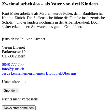
Zweimal arbeitslos – als Vater von drei Kindern …
Kurt Meier arbeitete als Maurer, wurde Polier, dann Bauführer im
Kanton Zürich. Die Stellensuche führte die Familie ins luzernische
Schötz – und er landete nochmals in der Arbeitslosigkeit. Doch
später erkannte er: Sie waren aus gutem Grund hier.
jesus.ch ist Teil von Livenet
Verein Livenet
Parkterrasse 10
CH-3012 Bern
0848 777 700
info@jesus.ch
Jesus kennenlernen
Themen-Bibliothek
Über uns
Unterstütze uns
Spenden
Nichts mehr verpassen!
Newsletter anmelden