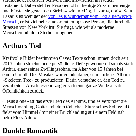
Testament. Dabei stellt er Personen oft in heutige Zusammenhänge
und bürstet sie gegen den Strich – wie in «Dig, Lazarus, dig!». Sein
Lazarus ist weniger der
von Jesus wunderbar vom Tod auferweckte
Mensch
, er ist vielmehr eine orientierungslose Person, die durch die
Strassen von New York irrt. Sie fragt, wie wir als moderne
Menschen mit dem Sterben umgehen.
Arthurs Tod
Kraftvolle Bilder bestimmten Caves Texte schon immer, doch seit
2015 haben sie eine neue persönliche Tiefe gewonnen. Damals starb
Arthur, einer seiner Zwillingssöhne, im Alter von 15 Jahren bei
einem Unfall. Der Musiker war gerade dabei, sein nächstes Album
«Skeleton Tree» zu produzieren. Darin versuchte er, den Tod zu
verarbeiten. Anschliessend zog er sich eine ganze Weile aus der
Öffentlichkeit zurück.
«Jesus alone» ist das erste Lied des Albums, und es verbindet die
Menschwerdung Gottes mit dem tödlichen Sturz seines Sohns: «Du
fielst vom Himmel / mit einer Bruchlandung auf einem Feld nah
beim Fluss Adur».
Dunkle Romantik