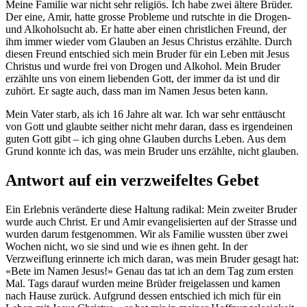
Meine Familie war nicht sehr religiös. Ich habe zwei ältere Brüder.
Der eine, Amir, hatte grosse Probleme und rutschte in die Drogen-
und Alkoholsucht ab. Er hatte aber einen christlichen Freund, der
ihm immer wieder vom Glauben an Jesus Christus erzählte. Durch
diesen Freund entschied sich mein Bruder für ein Leben mit Jesus
Christus und wurde frei von Drogen und Alkohol. Mein Bruder
erzählte uns von einem liebenden Gott, der immer da ist und dir
zuhört. Er sagte auch, dass man im Namen Jesus beten kann.
Mein Vater starb, als ich 16 Jahre alt war. Ich war sehr enttäuscht
von Gott und glaubte seither nicht mehr daran, dass es irgendeinen
guten Gott gibt – ich ging ohne Glauben durchs Leben. Aus dem
Grund konnte ich das, was mein Bruder uns erzählte, nicht glauben.
Antwort auf ein verzweifeltes Gebet
Ein Erlebnis veränderte diese Haltung radikal: Mein zweiter Bruder
wurde auch Christ. Er und Amir evangelisierten auf der Strasse und
wurden darum festgenommen. Wir als Familie wussten über zwei
Wochen nicht, wo sie sind und wie es ihnen geht. In der
Verzweiflung erinnerte ich mich daran, was mein Bruder gesagt hat:
«Bete im Namen Jesus!» Genau das tat ich an dem Tag zum ersten
Mal. Tags darauf wurden meine Brüder freigelassen und kamen
nach Hause zurück. Aufgrund dessen entschied ich mich für ein