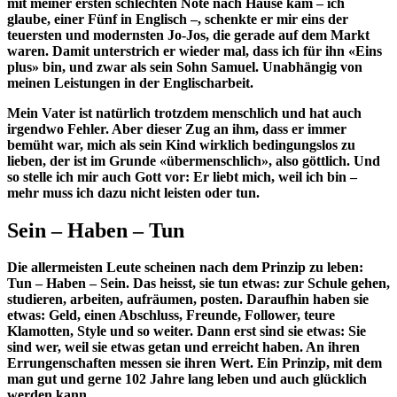
mit meiner ersten schlechten Note nach Hause kam – ich
glaube, einer Fünf in Englisch –, schenkte er mir eins der
teuersten und modernsten Jo-Jos, die gerade auf dem Markt
waren. Damit unterstrich er wieder mal, dass ich für ihn «Eins
plus» bin, und zwar als sein Sohn Samuel. Unabhängig von
meinen Leistungen in der Englischarbeit.
Mein Vater ist natürlich trotzdem menschlich und hat auch
irgendwo Fehler. Aber dieser Zug an ihm, dass er immer
bemüht war, mich als sein Kind wirklich bedingungslos zu
lieben, der ist im Grunde «übermenschlich», also göttlich. Und
so stelle ich mir auch Gott vor: Er liebt mich, weil ich bin –
mehr muss ich dazu nicht leisten oder tun.
Sein – Haben – Tun
Die allermeisten Leute scheinen nach dem Prinzip zu leben:
Tun – Haben – Sein. Das heisst, sie tun etwas: zur Schule gehen,
studieren, arbeiten, aufräumen, posten. Daraufhin haben sie
etwas: Geld, einen Abschluss, Freunde, Follower, teure
Klamotten, Style und so weiter. Dann erst sind sie etwas: Sie
sind wer, weil sie etwas getan und erreicht haben. An ihren
Errungenschaften messen sie ihren Wert. Ein Prinzip, mit dem
man gut und gerne 102 Jahre lang leben und auch glücklich
werden kann.