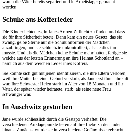
waren die Väter bereits separiert und in Arbeitslager gebracht
worden.
Schuhe aus Kofferleder
Die Kinder liebten es, in Janes Armen Zuflucht zu finden und dass
sie für ihre Sicherheit betete. Dann kam ein neues Gesetz, das sie
zwang, gelbe Sterne auf die Schuluniformen der Mädchen
anzubringen, und sie schluchzte unkontrolliert, als sie dies tun
musste. Und als die Mädchen keine Schuhe mehr hatten, fertigte sie
welche aus der letzten Erinnerung an ihre Heimat Schottland an –
nämlich aus dem weichen Leder ihres Koffers.
Sie konnte sich gut mit jenen identifizieren, die ihre Eltern verloren,
weil ihre Mutter bei einer Geburt verstarb, als Jane erst fünf Jahre alt
war. Ihre Schwester Helen starb im Alter von 18 Monaten und ihr
Vater, der später wieder heiratete, starb, als seine neue Frau
schwanger war.
In Auschwitz gestorben
Jane wurde schliesslich durch die Gestapo verhaftet. Die
verschiedenen Anklagepunkte liefen auf ihre Liebe zu den Juden
hinaus. Zunächst wurde sie in verschiedene Gefängnisse gebracht,