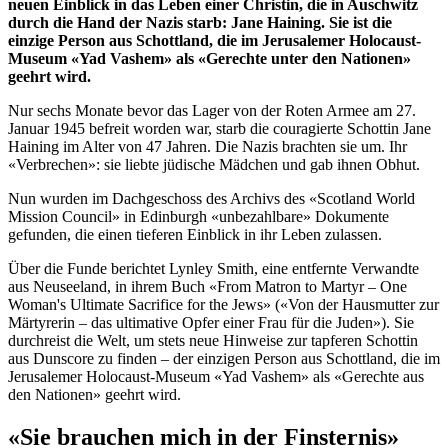
neuen Einblick in das Leben einer Christin, die in Auschwitz
durch die Hand der Nazis starb: Jane Haining. Sie ist die
einzige Person aus Schottland, die im Jerusalemer Holocaust-
Museum «Yad Vashem» als «Gerechte unter den Nationen»
geehrt wird.
Nur sechs Monate bevor das Lager von der Roten Armee am 27.
Januar 1945 befreit worden war, starb die couragierte Schottin Jane
Haining im Alter von 47 Jahren. Die Nazis brachten sie um. Ihr
«Verbrechen»: sie liebte jüdische Mädchen und gab ihnen Obhut.
Nun wurden im Dachgeschoss des Archivs des «Scotland World
Mission Council» in Edinburgh «unbezahlbare» Dokumente
gefunden, die einen tieferen Einblick in ihr Leben zulassen.
Über die Funde berichtet Lynley Smith, eine entfernte Verwandte
aus Neuseeland, in ihrem Buch «From Matron to Martyr – One
Woman's Ultimate Sacrifice for the Jews» («Von der Hausmutter zur
Märtyrerin – das ultimative Opfer einer Frau für die Juden»). Sie
durchreist die Welt, um stets neue Hinweise zur tapferen Schottin
aus Dunscore zu finden – der einzigen Person aus Schottland, die im
Jerusalemer Holocaust-Museum «Yad Vashem» als «Gerechte aus
den Nationen» geehrt wird.
«Sie brauchen mich in der Finsternis»