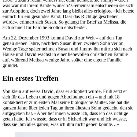
was war mit ihrem Kinderwunsch? Gemeinsam entschieden sie sich
zur Adoption, doch zwei Jahre lang bleibt alles erfolglos. «Ich betete
einfach für ein gesundes Kind. Dass das Richtige geschehen
würde», erinnert sich Susan. So gelangt ihr Brief zu Melissa, die
sich schnell für Familie Scotton entscheidet.
Am 22. Dezember 1993 kommt David zur Welt – auf den Tag
genau sieben Jahre, nachdem Susan ihren zweiten Sohn verlor.
Wenige Tage später nehmen Susan und Jimmy ihn mit zu sich nach
Hause und David wächst in einer liebevollen christlichen Familie
auf, während Melissa wenige Jahre später eine eigene Familie
gründet..
Ein erstes Treffen
Von klein auf weiss David, dass er adoptiert wurde. Früh setzt er
sich für das Leben und gegen Abtreibungen ein – und mit 18
kontaktiert er zum ersten Mal seine biologische Mutter. Sie hat die
ganzen Jahre über jeden Tag an ihren ältesten Sohn gedacht, den sie
aufgegeben hat. «Aber tief innen wusste ich, dass ich das richtige
getan hatte. Ich wusste, dass er in Sicherheit war und ich wusste,
dass sie ihm alles gaben, was ich ihm nicht geben konnte…»