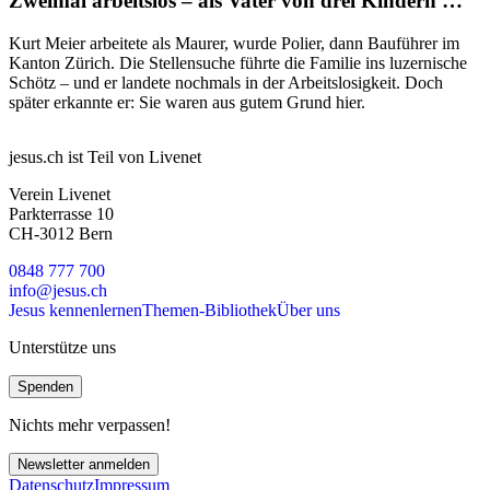
Zweimal arbeitslos – als Vater von drei Kindern …
Kurt Meier arbeitete als Maurer, wurde Polier, dann Bauführer im
Kanton Zürich. Die Stellensuche führte die Familie ins luzernische
Schötz – und er landete nochmals in der Arbeitslosigkeit. Doch
später erkannte er: Sie waren aus gutem Grund hier.
jesus.ch ist Teil von Livenet
Verein Livenet
Parkterrasse 10
CH-3012 Bern
0848 777 700
info@jesus.ch
Jesus kennenlernen
Themen-Bibliothek
Über uns
Unterstütze uns
Spenden
Nichts mehr verpassen!
Newsletter anmelden
Datenschutz
Impressum