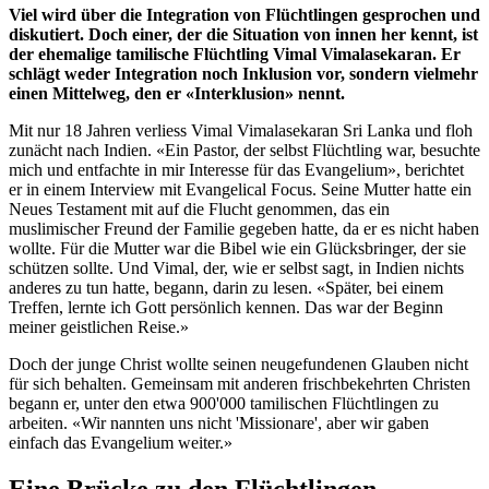
Viel wird über die Integration von Flüchtlingen gesprochen und
diskutiert. Doch einer, der die Situation von innen her kennt, ist
der ehemalige tamilische Flüchtling Vimal Vimalasekaran. Er
schlägt weder Integration noch Inklusion vor, sondern vielmehr
einen Mittelweg, den er «Interklusion» nennt.
Mit nur 18 Jahren verliess Vimal Vimalasekaran Sri Lanka und floh
zunächt nach Indien. «Ein Pastor, der selbst Flüchtling war, besuchte
mich und entfachte in mir Interesse für das Evangelium», berichtet
er in einem Interview mit Evangelical Focus. Seine Mutter hatte ein
Neues Testament mit auf die Flucht genommen, das ein
muslimischer Freund der Familie gegeben hatte, da er es nicht haben
wollte. Für die Mutter war die Bibel wie ein Glücksbringer, der sie
schützen sollte. Und Vimal, der, wie er selbst sagt, in Indien nichts
anderes zu tun hatte, begann, darin zu lesen. «Später, bei einem
Treffen, lernte ich Gott persönlich kennen. Das war der Beginn
meiner geistlichen Reise.»
Doch der junge Christ wollte seinen neugefundenen Glauben nicht
für sich behalten. Gemeinsam mit anderen frischbekehrten Christen
begann er, unter den etwa 900'000 tamilischen Flüchtlingen zu
arbeiten. «Wir nannten uns nicht 'Missionare', aber wir gaben
einfach das Evangelium weiter.»
Eine Brücke zu den Flüchtlingen