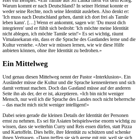
Hier ein Beispiel: «Ein Tamile aus Sri Lanka flieht vor dem Krieg.
Warum kommt er nach Deutschland? In seiner Heimat konnte er
weder seine Rechte, noch seine Identität ausleben. Also denkt er:
'Ich muss nach Deutschland gehen, damit ich dort frei als Tamile
leben kann'. […] Wenn er ankommt, sagen wir: 'Du musst dich
integrieren' und er fühlt sich bedroht: 'Ich möchte meine Identität
nicht ablegen, ich möchte Tamile sein!'» Es sei wichtig, räumt
Vimalasekaran ein, dass er die Sprache des Gastlandes lerne und die
Kultur verstehe. «Aber wir müssen lernen, wie wir diese Hilfe
anbieten können, ohne ihre Identität zu bedrohen.»
Ein Mittelweg
Und genau diesen Mittelweg nennt der Pastor «Interklusion». Ein
Ausländer müsse die Kultur und die Sprache kennenlernen und sich
damit vertraut machen. Doch das Gastland müsse auf der anderen
Seite ihn als der, der er ist, akzeptieren. «Ich bin nicht weniger
Mensch, nur weil ich die Sprache des Landes noch nicht beherrsche
– das macht mich nicht weniger intelligent!»
Dabei seien gerade die kleinen Details der Identität der Personen
ernst zu nehmen. Es sei für Asiaten beispielsweise enorm wichtig zu
wissen, dass sie weiterhin Curry und Reis essen dürfen, statt Pizza
und Kartoffeln. Dies helfe, ihre Identität zu schützen und schenke
ihnen Vertrauen. «Dann treffen sie sich gerne mit mir, weil sie sich