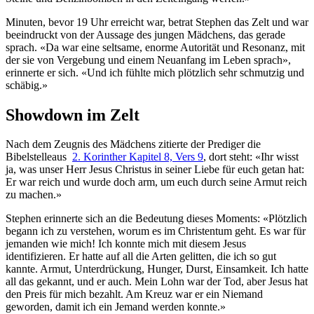
Minuten, bevor 19 Uhr erreicht war, betrat Stephen das Zelt und war
beeindruckt von der Aussage des jungen Mädchens, das gerade
sprach. «Da war eine seltsame, enorme Autorität und Resonanz, mit
der sie von Vergebung und einem Neuanfang im Leben sprach»,
erinnerte er sich. «Und ich fühlte mich plötzlich sehr schmutzig und
schäbig.»
Showdown im Zelt
Nach dem Zeugnis des Mädchens zitierte der Prediger die
Bibelstelleaus
2. Korinther Kapitel 8, Vers 9
, dort steht: «Ihr wisst
ja, was unser Herr Jesus Christus in seiner Liebe für euch getan hat:
Er war reich und wurde doch arm, um euch durch seine Armut reich
zu machen.»
Stephen erinnerte sich an die Bedeutung dieses Moments: «Plötzlich
begann ich zu verstehen, worum es im Christentum geht. Es war für
jemanden wie mich! Ich konnte mich mit diesem Jesus
identifizieren. Er hatte auf all die Arten gelitten, die ich so gut
kannte. Armut, Unterdrückung, Hunger, Durst, Einsamkeit. Ich hatte
all das gekannt, und er auch. Mein Lohn war der Tod, aber Jesus hat
den Preis für mich bezahlt. Am Kreuz war er ein Niemand
geworden, damit ich ein Jemand werden konnte.»