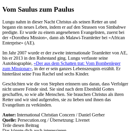
Vom Saulus zum Paulus
Lungu nahm in dieser Nacht Christus als seinen Retter an und
begann ein neues Leben, indem er auf den Strassen von Simbabwe
predigte. Er wurde zu einem angesehenen Evangelisten, zuerst bei
der «Dorothea Mission», dann als Malawi-Teamleiter bei «African
Enterprise» (AE).
Im Jahr 2007 wurde er der zweite internationale Teamleiter von AE,
bis er 2013 in den Ruhestand ging. Lungu verfasste seine
Autobiographie,
«Der aus dem Schatten trat: Vom Bombenleger
zum Missionar»
, in der er sein ganzes Lebenszeugnis erzählt. Er
hinterlässt seine Frau Rachel und sechs Kinder.
Geschichten wie die von Stephen erinnern uns daran, dass Verfolger
nicht unsere Feinde sind. Sie sind nach dem Ebenbild Gottes
geschaffen, so wie alle Menschen. Sie brauchen Christus als ihren
Retter und wir sind aufgerufen, sie zu lieben und ihnen das
Evangelium zu verkünden.
Autor:
International Christian Concern / Daniel Gerber
Quelle:
Persecution.org / Übersetzung: Livenet
Teile diesen Beitrag
Das könnte dich auch interessieren