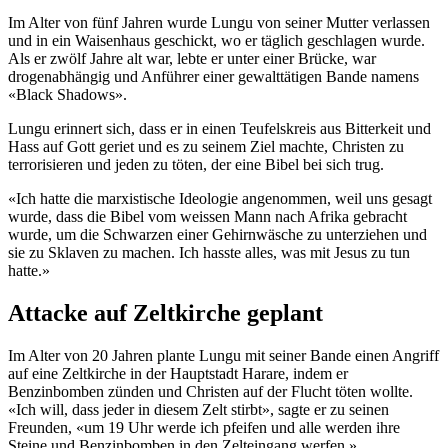
Im Alter von fünf Jahren wurde Lungu von seiner Mutter verlassen
und in ein Waisenhaus geschickt, wo er täglich geschlagen wurde.
Als er zwölf Jahre alt war, lebte er unter einer Brücke, war
drogenabhängig und Anführer einer gewalttätigen Bande namens
«Black Shadows».
Lungu erinnert sich, dass er in einen Teufelskreis aus Bitterkeit und
Hass auf Gott geriet und es zu seinem Ziel machte, Christen zu
terrorisieren und jeden zu töten, der eine Bibel bei sich trug.
«Ich hatte die marxistische Ideologie angenommen, weil uns gesagt
wurde, dass die Bibel vom weissen Mann nach Afrika gebracht
wurde, um die Schwarzen einer Gehirnwäsche zu unterziehen und
sie zu Sklaven zu machen. Ich hasste alles, was mit Jesus zu tun
hatte.»
Attacke auf Zeltkirche geplant
Im Alter von 20 Jahren plante Lungu mit seiner Bande einen Angriff
auf eine Zeltkirche in der Hauptstadt Harare, indem er
Benzinbomben zünden und Christen auf der Flucht töten wollte.
«Ich will, dass jeder in diesem Zelt stirbt», sagte er zu seinen
Freunden, «um 19 Uhr werde ich pfeifen und alle werden ihre
Steine und Benzinbomben in den Zelteingang werfen.»