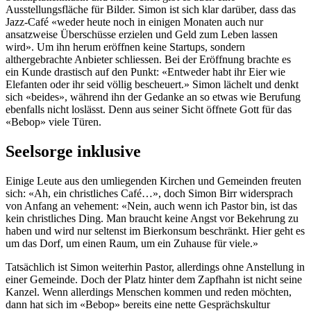
Ausstellungsfläche für Bilder. Simon ist sich klar darüber, dass das
Jazz-Café «weder heute noch in einigen Monaten auch nur
ansatzweise Überschüsse erzielen und Geld zum Leben lassen
wird». Um ihn herum eröffnen keine Startups, sondern
althergebrachte Anbieter schliessen. Bei der Eröffnung brachte es
ein Kunde drastisch auf den Punkt: «Entweder habt ihr Eier wie
Elefanten oder ihr seid völlig bescheuert.» Simon lächelt und denkt
sich «beides», während ihn der Gedanke an so etwas wie Berufung
ebenfalls nicht loslässt. Denn aus seiner Sicht öffnete Gott für das
«Bebop» viele Türen.
Seelsorge inklusive
Einige Leute aus den umliegenden Kirchen und Gemeinden freuten
sich: «Ah, ein christliches Café…», doch Simon Birr widersprach
von Anfang an vehement: «Nein, auch wenn ich Pastor bin, ist das
kein christliches Ding. Man braucht keine Angst vor Bekehrung zu
haben und wird nur seltenst im Bierkonsum beschränkt. Hier geht es
um das Dorf, um einen Raum, um ein Zuhause für viele.»
Tatsächlich ist Simon weiterhin Pastor, allerdings ohne Anstellung in
einer Gemeinde. Doch der Platz hinter dem Zapfhahn ist nicht seine
Kanzel. Wenn allerdings Menschen kommen und reden möchten,
dann hat sich im «Bebop» bereits eine nette Gesprächskultur