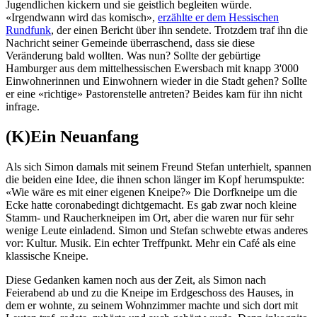
Jugendlichen kickern und sie geistlich begleiten würde.
«Irgendwann wird das komisch»,
erzählte er dem Hessischen
Rundfunk
, der einen Bericht über ihn sendete. Trotzdem traf ihn die
Nachricht seiner Gemeinde überraschend, dass sie diese
Veränderung bald wollten. Was nun? Sollte der gebürtige
Hamburger aus dem mittelhessischen Ewersbach mit knapp 3'000
Einwohnerinnen und Einwohnern wieder in die Stadt gehen? Sollte
er eine «richtige» Pastorenstelle antreten? Beides kam für ihn nicht
infrage.
(K)Ein Neuanfang
Als sich Simon damals mit seinem Freund Stefan unterhielt, spannen
die beiden eine Idee, die ihnen schon länger im Kopf herumspukte:
«Wie wäre es mit einer eigenen Kneipe?» Die Dorfkneipe um die
Ecke hatte coronabedingt dichtgemacht. Es gab zwar noch kleine
Stamm- und Raucherkneipen im Ort, aber die waren nur für sehr
wenige Leute einladend. Simon und Stefan schwebte etwas anderes
vor: Kultur. Musik. Ein echter Treffpunkt. Mehr ein Café als eine
klassische Kneipe.
Diese Gedanken kamen noch aus der Zeit, als Simon nach
Feierabend ab und zu die Kneipe im Erdgeschoss des Hauses, in
dem er wohnte, zu seinem Wohnzimmer machte und sich dort mit