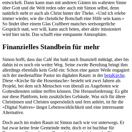
entwickelt. Dann kann man mit anderen Gästen im wahrsten Sinne
über Gott und die Welt reden oder auch mit Simon selbst, denn
natürlich steht er auch als Christ hinter der Theke. «Und ich erlebe
immer wieder, wie die christliche Botschaft eine Hilfe sein kann.»
So findet über einem Glas Craftbeer manches seelsorgerliche
Gespräch statt, wer will, kann auch beten, aber aktiv missioniert
wird hier nicht. Das schafft eine entspannte Atmosphäre.
Finanzielles Standbein für mehr
Simon hofft, dass das Café ihn bald auch finanziell mitträgt, aber bis
dahin ist es noch ein weiter Weg. Seine zweite Berufung bringt ihm
allerdings ebenfalls kein Geld ein: Schon eine ganze Weile engagiert
sich der medienaffine Pastor im digitalen Raum: in der
betaKirche
.
Diese «Kirche für die Hosentasche» besteht seit zwei Jahren als
Projekt, bei dem sich Menschen von überall zu Angeboten wie
Gottesdiensten online treffen können. Die Herausforderung: Es gibt
nur diese Plattform, kein zusätzliches Gebäude. Was sich für ältere
Christinnen und Christen unpersönlich und fern anhört, ist für die
«Digital Natives» längst Lebenswirklichkeit und eine interessante
Alternative.
Doch auch im realen Raum ist Simon nach wie vor unterwegs. Er
hat zwar keine feste Gemeinde mehr, doch er ist buchbar für