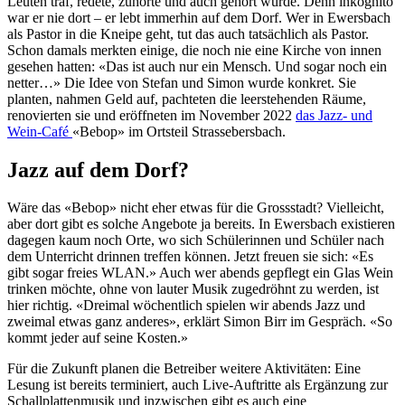
Leuten traf, redete, zuhörte und auch gehört wurde. Denn inkognito
war er nie dort – er lebt immerhin auf dem Dorf. Wer in Ewersbach
als Pastor in die Kneipe geht, tut das auch tatsächlich als Pastor.
Schon damals merkten einige, die noch nie eine Kirche von innen
gesehen hatten: «Das ist auch nur ein Mensch. Und sogar noch ein
netter…» Die Idee von Stefan und Simon wurde konkret. Sie
planten, nahmen Geld auf, pachteten die leerstehenden Räume,
renovierten sie und eröffneten im November 2022
das Jazz- und
Wein-Café
«Bebop» im Ortsteil Strassebersbach.
Jazz auf dem Dorf?
Wäre das «Bebop» nicht eher etwas für die Grossstadt? Vielleicht,
aber dort gibt es solche Angebote ja bereits. In Ewersbach existieren
dagegen kaum noch Orte, wo sich Schülerinnen und Schüler nach
dem Unterricht drinnen treffen können. Jetzt freuen sie sich: «Es
gibt sogar freies WLAN.» Auch wer abends gepflegt ein Glas Wein
trinken möchte, ohne von lauter Musik zugedröhnt zu werden, ist
hier richtig. «Dreimal wöchentlich spielen wir abends Jazz und
zweimal etwas ganz anderes», erklärt Simon Birr im Gespräch. «So
kommt jeder auf seine Kosten.»
Für die Zukunft planen die Betreiber weitere Aktivitäten: Eine
Lesung ist bereits terminiert, auch Live-Auftritte als Ergänzung zur
Schallplattenmusik und inzwischen gibt es auch eine