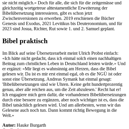
sie nicht möglich.» Doch für alle, die sich für die zeitgemässe und
gleichzeitig wortgetreue alttestamentliche Erweiterung der
Bibelübersetzung interessieren, gibt es schon jetzt
Zwischenversionen zu erwerben. 2019 erschienen die Bücher
Genesis und Exodus, 2021 Levitikus bis Deuteronomium, und für
2023 sind Josua, Richter, Rut sowie 1. und 2. Samuel geplant.
Bibel praktisch
Im Blick auf seine Übersetzerarbeit meint Ulrich Probst einfach:
«Ich hätte nicht gedacht, dass ich einmal solch einen nachhaltigen
Beitrag zum christlichen Leben in Deutschland leisten würde.» Und
er ergänzt: «Mir liegt es wahnsinnig am Herzen, dass die Bibel
gelesen wir. Da ist es mir erst einmal egal, ob es die NGÜ ist oder
sonst eine Übersetzung. Andreas Symank hat einmal gesagt:
'Bibelübersetzungen sind wie Uhren. Keine geht hundertprozentig
genau, aber alle reichen aus, um die Zeit abzulesen.' Recht hat er!
Ich engagiere mich gern dafür, die vorhandenen Bibelübersetzungen
durch eine bessere zu ergänzen, aber noch wichtiger ist es, dass die
Bibel tatsächlich gelesen wird. Und am allerbesten, wenn wir das
Gelesene auch noch tun. Dann kommt richtig Bewegung in die
Welt.»
Autor:
Hauke Burgarth