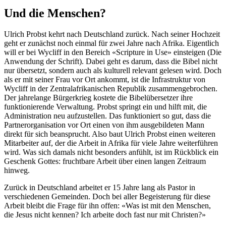
Und die Menschen?
Ulrich Probst kehrt nach Deutschland zurück. Nach seiner Hochzeit
geht er zunächst noch einmal für zwei Jahre nach Afrika. Eigentlich
will er bei Wycliff in den Bereich «Scripture in Use» einsteigen (Die
Anwendung der Schrift). Dabei geht es darum, dass die Bibel nicht
nur übersetzt, sondern auch als kulturell relevant gelesen wird. Doch
als er mit seiner Frau vor Ort ankommt, ist die Infrastruktur von
Wycliff in der Zentralafrikanischen Republik zusammengebrochen.
Der jahrelange Bürgerkrieg kostete die Bibelübersetzer ihre
funktionierende Verwaltung. Probst springt ein und hilft mit, die
Administration neu aufzustellen. Das funktioniert so gut, dass die
Partnerorganisation vor Ort einen von ihm ausgebildeten Mann
direkt für sich beansprucht. Also baut Ulrich Probst einen weiteren
Mitarbeiter auf, der die Arbeit in Afrika für viele Jahre weiterführen
wird. Was sich damals nicht besonders anfühlt, ist im Rückblick ein
Geschenk Gottes: fruchtbare Arbeit über einen langen Zeitraum
hinweg.
Zurück in Deutschland arbeitet er 15 Jahre lang als Pastor in
verschiedenen Gemeinden. Doch bei aller Begeisterung für diese
Arbeit bleibt die Frage für ihn offen: «Was ist mit den Menschen,
die Jesus nicht kennen? Ich arbeite doch fast nur mit Christen?»