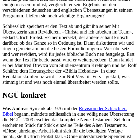
einigermassen rund ist, vergleicht er sein Ergebnis mit den
verschiedenen deutschen und englischen Übersetzungen in seinem
Programm. Liefern sie noch wichtige Ergänzungen?
Schliesslich speichert er den Text ab und gibt ihn seiner Mit-
Übersetzerin zum Revidieren. «Christa und ich arbeiten im Team»,
erklärt Ulrich Probst. «Einer übersetzt, der andere schaut kritisch
darüber, ob das Ganze so in Ordnung ist. Dann diskutieren wir und
ringen gemeinsam um die besten Formulierungen.» Wer übersetzt
und wer revidiert, wird für jedes biblische Buch neu festgelegt. Erst
wenn der Text für beide passt, wird er weitergegeben. Dann landet
er bei Manfred Dreytza vom Studienzentrum Krelingen und bei Rolf
Schäfer, dem Herausgeber der «Biblia Hebraica». In einer
Redaktionskonferenz wird – zur Not Vers für Vers – geklärt, was
stimmig ist und was noch einmal überarbeitet werden sollte.
NGÜ konkret
Was Andreas Symank ab 1976 mit der
Revision der Schlachter-
Bibel
begann, mündete schliesslich in eine völlig neue Übersetzung,
die NGÜ. 2009 erschien das komplette Neue Testament. Seitdem
erscheinen Stück für Stück einzelne Teile des Alten Testaments.
«Diese jahrelange Arbeit lohnt sich für die beteiligten Verlage
nicht», stellt Ulrich Probst klar. «Ohne unterstützende Spenden ist