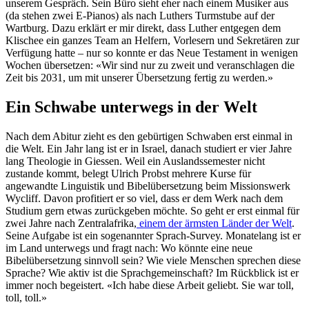
unserem Gespräch. Sein Büro sieht eher nach einem Musiker aus
(da stehen zwei E-Pianos) als nach Luthers Turmstube auf der
Wartburg. Dazu erklärt er mir direkt, dass Luther entgegen dem
Klischee ein ganzes Team an Helfern, Vorlesern und Sekretären zur
Verfügung hatte – nur so konnte er das Neue Testament in wenigen
Wochen übersetzen: «Wir sind nur zu zweit und veranschlagen die
Zeit bis 2031, um mit unserer Übersetzung fertig zu werden.»
Ein Schwabe unterwegs in der Welt
Nach dem Abitur zieht es den gebürtigen Schwaben erst einmal in
die Welt. Ein Jahr lang ist er in Israel, danach studiert er vier Jahre
lang Theologie in Giessen. Weil ein Auslandssemester nicht
zustande kommt, belegt Ulrich Probst mehrere Kurse für
angewandte Linguistik und Bibelübersetzung beim Missionswerk
Wycliff. Davon profitiert er so viel, dass er dem Werk nach dem
Studium gern etwas zurückgeben möchte. So geht er erst einmal für
zwei Jahre nach Zentralafrika,
einem der ärmsten Länder der Welt
.
Seine Aufgabe ist ein sogenannter Sprach-Survey. Monatelang ist er
im Land unterwegs und fragt nach: Wo könnte eine neue
Bibelübersetzung sinnvoll sein? Wie viele Menschen sprechen diese
Sprache? Wie aktiv ist die Sprachgemeinschaft? Im Rückblick ist er
immer noch begeistert. «Ich habe diese Arbeit geliebt. Sie war toll,
toll, toll.»