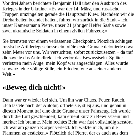
Vor drei Jahren berichtete Benjamin Hall über den Ausbruch des
Krieges in der Ukraine. «Es war der 14. März, und russische
Truppen umzingelten gerade die Hauptstadt Kiew. Nachdem wir die
Dreharbeiten beendet hatten, fuhren wir zurück in die Stadt – ich,
unser Kameramann Pierre, unser 21-jähriger Helfer Sasha sowie
zwei ukrainische Soldaten in einem zivilen Fahrzeug.»
Sie bremsten vor einem verlassenen Checkpoint. Plötzlich schlugen
russische Artilleriegeschosse ein. «Die erste Granate detonierte etwa
zehn Meter vor uns. Wir versuchten, sofort zurückzusetzen – da traf
die zweite das Auto direkt. Ich verlor das Bewusstsein. Splitter
verletzten mein Auge, mein Kopf war angeschlagen. Alles wurde
schwarz, eine völlige Stille, ein Frieden, wie aus einer anderen
Welt.»
«Beweg dich nicht!»
Dann war er wieder bei sich. Um ihn war Chaos, Feuer, Rauch.
«Ich tastete nach der Autotür, öffnete sie, stieg aus, und genau in
diesem Moment traf eine dritte Granate unser Fahrzeug. Ich wurde
durch die Luft geschleudert, kam erneut kurz zu Bewusstsein und
merkte: Ich brannte. Mein rechtes Bein war fast vollständig zerstört,
ich war am ganzen Körper verletzt. Ich wälzte mich, um die
Flammen zu ersticken.» Plötzlich rief Pierre, der es auch aus dem