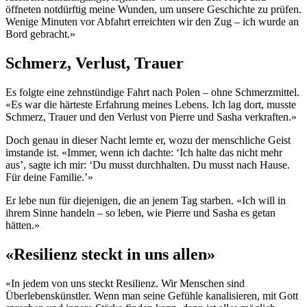
öffneten notdürftig meine Wunden, um unsere Geschichte zu prüfen.
Wenige Minuten vor Abfahrt erreichten wir den Zug – ich wurde an
Bord gebracht.»
Schmerz, Verlust, Trauer
Es folgte eine zehnstündige Fahrt nach Polen – ohne Schmerzmittel.
«Es war die härteste Erfahrung meines Lebens. Ich lag dort, musste
Schmerz, Trauer und den Verlust von Pierre und Sasha verkraften.»
Doch genau in dieser Nacht lernte er, wozu der menschliche Geist
imstande ist. «Immer, wenn ich dachte: ‘Ich halte das nicht mehr
aus’, sagte ich mir: ‘Du musst durchhalten. Du musst nach Hause.
Für deine Familie.’»
Er lebe nun für diejenigen, die an jenem Tag starben. «Ich will in
ihrem Sinne handeln – so leben, wie Pierre und Sasha es getan
hätten.»
«Resilienz steckt in uns allen»
«In jedem von uns steckt Resilienz. Wir Menschen sind
Überlebenskünstler. Wenn man seine Gefühle kanalisieren, mit Gott