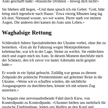
Auto geschafft hatte: «Russische Drohnen – beweg dich nicht!»
Sie blieben still liegen. «Und dann sprach ich ein Gebet: ‘Gott, bitte
bring mich irgendwie nach Hause.’ Etwa vierzig Minuten lang lag
ich dort. Niemand wusste, wo wir waren. Pierre starb vor meinen
Augen. Die anderen drei kamen im Auto ums Leben.»
Waghalsige Rettung
Schliesslich fuhren Spezialeinheiten der Ukraine vorbei, ohne ihn zu
bemerken. «Erst als ihr Fahrzeug wegen Motorproblemen
kehrtmachte, war ich in der Lage, Steine zu werfen. Sie entdeckten
mich und zogen mich ins Auto. In diesem Moment durchfuhr mich
der Schmerz, den ich zuvor vor lauter Adrenalin nicht gespürt
hatte.»
Er wurde in ein Spital gebracht. Zufällig war genau zu diesem
Zeitpunkt der polnische Premierminister auf geheimer Reise in die
Ukraine. «Wenn wir es schaffen würden, die nächtliche
Ausgangssperre zu durchbrechen, könnte ich mit seinem Zug
ausreisen.»
So begann eine nervenaufreibende Fahrt durch Kiew, von
Kontrollpunkt zu Kontrollpunkt. «Ukrainer hielten uns mehrfach für
russische Eindringlinge, legten uns Waffen an den Kopf und