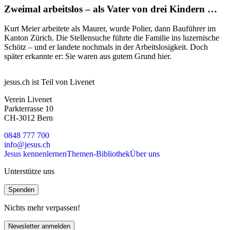
Zweimal arbeitslos – als Vater von drei Kindern …
Kurt Meier arbeitete als Maurer, wurde Polier, dann Bauführer im
Kanton Zürich. Die Stellensuche führte die Familie ins luzernische
Schötz – und er landete nochmals in der Arbeitslosigkeit. Doch
später erkannte er: Sie waren aus gutem Grund hier.
jesus.ch ist Teil von Livenet
Verein Livenet
Parkterrasse 10
CH-3012 Bern
0848 777 700
info@jesus.ch
Jesus kennenlernen
Themen-Bibliothek
Über uns
Unterstütze uns
Spenden
Nichts mehr verpassen!
Newsletter anmelden