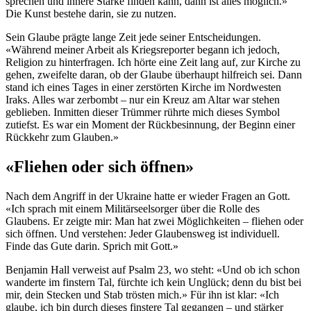
sprechen und innere Stärke finden kann, dann ist alles möglich.»
Die Kunst bestehe darin, sie zu nutzen.
Sein Glaube prägte lange Zeit jede seiner Entscheidungen.
«Während meiner Arbeit als Kriegsreporter begann ich jedoch,
Religion zu hinterfragen. Ich hörte eine Zeit lang auf, zur Kirche zu
gehen, zweifelte daran, ob der Glaube überhaupt hilfreich sei. Dann
stand ich eines Tages in einer zerstörten Kirche im Nordwesten
Iraks. Alles war zerbombt – nur ein Kreuz am Altar war stehen
geblieben. Inmitten dieser Trümmer rührte mich dieses Symbol
zutiefst. Es war ein Moment der Rückbesinnung, der Beginn einer
Rückkehr zum Glauben.»
«Fliehen oder sich öffnen»
Nach dem Angriff in der Ukraine hatte er wieder Fragen an Gott.
«Ich sprach mit einem Militärseelsorger über die Rolle des
Glaubens. Er zeigte mir: Man hat zwei Möglichkeiten – fliehen oder
sich öffnen. Und verstehen: Jeder Glaubensweg ist individuell.
Finde das Gute darin. Sprich mit Gott.»
Benjamin Hall verweist auf Psalm 23, wo steht: «Und ob ich schon
wanderte im finstern Tal, fürchte ich kein Unglück; denn du bist bei
mir, dein Stecken und Stab trösten mich.» Für ihn ist klar: «Ich
glaube, ich bin durch dieses finstere Tal gegangen – und stärker