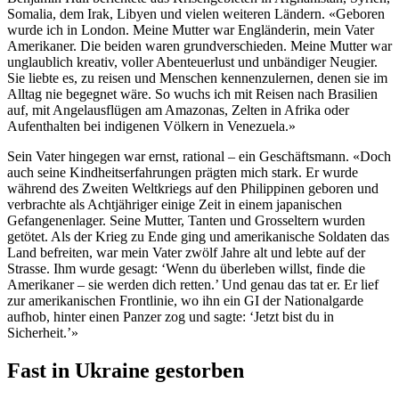
Somalia, dem Irak, Libyen und vielen weiteren Ländern. «Geboren
wurde ich in London. Meine Mutter war Engländerin, mein Vater
Amerikaner. Die beiden waren grundverschieden. Meine Mutter war
unglaublich kreativ, voller Abenteuerlust und unbändiger Neugier.
Sie liebte es, zu reisen und Menschen kennenzulernen, denen sie im
Alltag nie begegnet wäre. So wuchs ich mit Reisen nach Brasilien
auf, mit Angelausflügen am Amazonas, Zelten in Afrika oder
Aufenthalten bei indigenen Völkern in Venezuela.»
Sein Vater hingegen war ernst, rational – ein Geschäftsmann. «Doch
auch seine Kindheitserfahrungen prägten mich stark. Er wurde
während des Zweiten Weltkriegs auf den Philippinen geboren und
verbrachte als Achtjähriger einige Zeit in einem japanischen
Gefangenenlager. Seine Mutter, Tanten und Grosseltern wurden
getötet. Als der Krieg zu Ende ging und amerikanische Soldaten das
Land befreiten, war mein Vater zwölf Jahre alt und lebte auf der
Strasse. Ihm wurde gesagt: ‘Wenn du überleben willst, finde die
Amerikaner – sie werden dich retten.’ Und genau das tat er. Er lief
zur amerikanischen Frontlinie, wo ihn ein GI der Nationalgarde
aufhob, hinter einen Panzer zog und sagte: ‘Jetzt bist du in
Sicherheit.’»
Fast in Ukraine gestorben