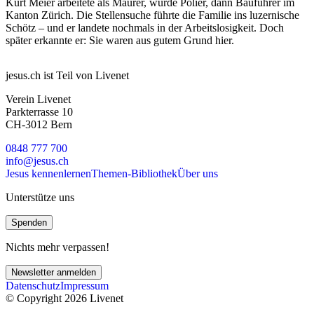
Kurt Meier arbeitete als Maurer, wurde Polier, dann Bauführer im
Kanton Zürich. Die Stellensuche führte die Familie ins luzernische
Schötz – und er landete nochmals in der Arbeitslosigkeit. Doch
später erkannte er: Sie waren aus gutem Grund hier.
jesus.ch ist Teil von Livenet
Verein Livenet
Parkterrasse 10
CH-3012 Bern
0848 777 700
info@jesus.ch
Jesus kennenlernen
Themen-Bibliothek
Über uns
Unterstütze uns
Spenden
Nichts mehr verpassen!
Newsletter anmelden
Datenschutz
Impressum
© Copyright 2026 Livenet