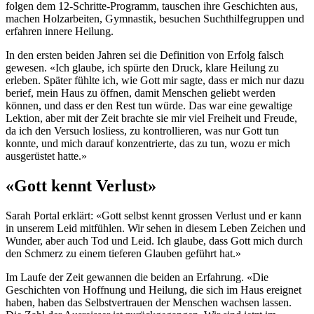
folgen dem 12-Schritte-Programm, tauschen ihre Geschichten aus,
machen Holzarbeiten, Gymnastik, besuchen Suchthilfegruppen und
erfahren innere Heilung.
In den ersten beiden Jahren sei die Definition von Erfolg falsch
gewesen. «Ich glaube, ich spürte den Druck, klare Heilung zu
erleben. Später fühlte ich, wie Gott mir sagte, dass er mich nur dazu
berief, mein Haus zu öffnen, damit Menschen geliebt werden
können, und dass er den Rest tun würde. Das war eine gewaltige
Lektion, aber mit der Zeit brachte sie mir viel Freiheit und Freude,
da ich den Versuch losliess, zu kontrollieren, was nur Gott tun
konnte, und mich darauf konzentrierte, das zu tun, wozu er mich
ausgerüstet hatte.»
«Gott kennt Verlust»
Sarah Portal erklärt: «Gott selbst kennt grossen Verlust und er kann
in unserem Leid mitfühlen. Wir sehen in diesem Leben Zeichen und
Wunder, aber auch Tod und Leid. Ich glaube, dass Gott mich durch
den Schmerz zu einem tieferen Glauben geführt hat.»
Im Laufe der Zeit gewannen die beiden an Erfahrung. «Die
Geschichten von Hoffnung und Heilung, die sich im Haus ereignet
haben, haben das Selbstvertrauen der Menschen wachsen lassen.