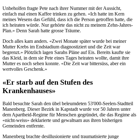
Unbeholfen fragte Pete nach ihrer Nummer mit der Aussicht,
einfach mal einen Kaffee trinken zu gehen. «Ich hatte im Kern
meines Wesens das Gefühl, dass ich die Person getroffen hatte, die
ich heiraten würde. Nur gehörte das nicht zu meinem Zehn-Jahres-
Plan.» Denn Sarah hatte grosse Träume.
Doch alles kam anders. «Zwei Monate später wurde bei meiner
Mutter Krebs im Endstadium diagnostiziert und die Zeit war
begrenzt.» Plötzlich lagen Sarahs Pläne auf Eis. Bereits kaufte sie
das Kleid, in dem sie Pete eines Tages heiraten wollte, damit ihre
Mutter es noch sehen konnte. «Die Zeit war bittersüss, aber ein
wertvolles Geschenk.»
«Er starb auf den Stufen des
Krankenhauses»
Bald besuchte Sarah den übel beleumdeten 53'000-Seelen-Stadtteil
Manenberg. Dieser Bezirk in Kapstadt wurde vor 50 Jahren unter
dem Apartheid-Regime für Menschen gegründet, die das Regime als
«nicht-weiss» deklarierte und gewaltsam aus ihren bisherigen
Gemeinden entfernte.
Manenberg brachte desillusionierte und traumatisierte junge