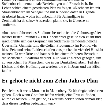
Stellenbosch internationale Beziehungen und Französisch. Ihr
Leben schien einem geordneten Plan zu folgen. «Nachdem ich mit
Strassenkindern im Senegal und mit Kindersoldaten in Uganda
gearbeitet hatte, wollte ich unbedingt für Jugendliche in
Zentralafrika da sein.» Ausserdem plante sie, in Übersee zu
studieren.
«Im letzten Jahr meines Studiums besuchte ich die Geburtstagsfeier
meines besten Freundes.» Ein Unbekannter gesellte sich zu ihr und
rasch drehte sich das Gespräch um Südafrikas fremdenfeindliche
Übergriffe, Gangstertum, die Coltan-Problematik im Kongo. «Er
hiess Pete und seine Leidenschaften entsprachen in vielerlei Hinsicht
meinen. Er war Brite und hatte sich bei einem früheren Besuch in
die Menschen Südafrikas verliebt. Nun war er hierher gezogen, um
zu versuchen, für Menschen, die in der Dunkelheit leben, Teil des
Lichtes und der Hoffnung zu werden, die er in Jesus und der Bibel
fand.»
Er gehörte nicht zum Zehn-Jahres-Plan
Pete lebte seit sechs Monaten in Manenberg. Er überlegte, wieder zu
gehen. Doch wenn Gott ihm helfen würde, eine Frau zu finden,
würde er bleiben. «Ich glaube, es war uns beiden schon damals klar,
dass dieses Treffen bedeutsam war.»