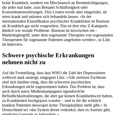
keine Krankheit, sondern ein Mischmasch an Beeinträchtigungen,
die jeder mal habe, zum Beispiel Schlaflosigkeit oder
Konzentrationsstörungen. Den Leuten werde aber eingeredet, sie
seien krank und müssten sich behandeln lassen. «In der
internationalen Klassifikation psychischer Krankheiten ist Burnout
als Krankheit gar nicht vorgesehen. Das ist dort eine Z-Kategorie,
ähnlich wie soziale Probleme. Burnout ist inzwischen ein ­
Marketingbegriff, unter dem sogenannte Therapien von sogenannten
Therapeuten für sogenannte Patienten angeboten werden», so Lütz
im Interview.
Schwere psychische Erkrankungen
nehmen nicht zu
Auf die Feststellung, dass laut WHO die Zahl der Depressionen
weltweit stark ansteigt, entgegnet Lütz: «Alle seriösen Fachleute
sind sich darüber einig, dass die schweren psychischen
Erkrankungen nicht zugenommen haben. Das Problem ist, dass
auch durch naive Medienkampagnen irgendwelche
Befindlichkeitsstörungen, die aber gar keinen Krankheitswert haben,
zu Krankheiten hochgejazzt wurden – und es für die wirklich
kranken Patienten deswegen keine Therapieplätze mehr gibt.» In
Deutschland sei «das System derart verkorkst, dass es Anreize gibt,
möglichst Gesunde zu behandeln.»