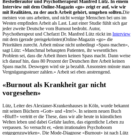
Bestsellerautor und Psychotherapeut Manfred Lütz. In einem
Interview mit dem Online-Magazin «go» zeigt er auf, wie wir
mit Realitäten, zu der auch Arbeit gehört, umgehen sollten.
Die
meisten von uns arbeiten, und nicht wenige Menschen bei uns im
Westen empfinden Arbeit als Last. Laut einer Studie fühlt sich gar
jeder zweite Deutsche vom Burnout bedroht. Autor,
Psychotherapeut und Chefarzt Dr. Manfred Lütz rückt im
Interview
mit dem (gerade preisgekrönten)Online-Magazin «go» die
Prioritäten zurecht. Arbeit müsse nicht unbedingt «Spass machen»,
sagt Lütz: «Manchmal behaupten Patienten, ihr wesentliches
Problem sei, dass die Arbeit ihnen keinen Spass macht. Dann weise
ich darauf hin, dass 80 Prozent der Deutschen ihre Arbeit keinen
Spass macht. Deswegen wird sie ja bezahlt. Ansonsten müsste man
Vergnügungssteuer zahlen.» Arbeit sei eben anstrengend.
«Burnout als Krankheit gar nicht
vorgesehen»
Lütz, Leiter des Alexianer-Krankenhauses in Köln, wurde bekannt
mit seinen Büchern «Gott» und «Irre!». In seinem neuen Buch
«Bluff!» vertritt er die These, dass wir alle heute in künstlichen
Welten leben und dabei Gefahr laufen, das eigentliche Leben zu
verpassen. So versucht er, «dem irrationalen Psychoboom
entgegenzuwirken». Die Mode-Diagnose «Burnout» ist nach Lütz