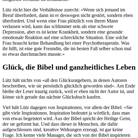
Lütz rückt hier die Verhältnisse zurecht: «Wenn sich jemand im
Beruf überfordert, dann ist er deswegen nicht gestört, sondern eben
überfordert. Und wenn eine Frau plötzlich von ihrem Mann
verlassen wird, kann das schlimmer sein als eine schwere
Depression, aber es ist keine Krankheit, sondern eine gesunde
emotionale Reak­tion auf eine schreckliche Situation. Eine solche
Frau braucht keine Behandlung bei einer Psychotherapeutin. Was
ihr hilft, ist eine gute Freundin, die im besten Fall selber schon mal
so etwas durchmachen musste.»
Glück, die Bibel und ganzheitliches Leben
Lütz hält nichts von «all den Glücksratgebern, in denen Autoren
beschreiben, wie sie persönlich glücklich geworden sind». Am Ende
bleibe der Leser traurig zurück, weil er eben nicht der Autor ist, und
könne sich gerade das nächste Glücksbuch kaufen.
Viel hält Lütz dagegen von Inspirationen, vor allem der Bibel: «Sie
gibt viele Inspirationen. Inspiration bedeutet ja wörtlich, dass man
von etwas begeistert wird. Aus der Bibel spricht der Heilige Geist,
der sie geformt hat. Und dass dieser in Menschen, die dafür
aufgeschlossen sind, kreative Wirkungen erzeugt, ist gar keine
Frage. Ich kenne viele Manager, die sich von der Bibel inspirieren