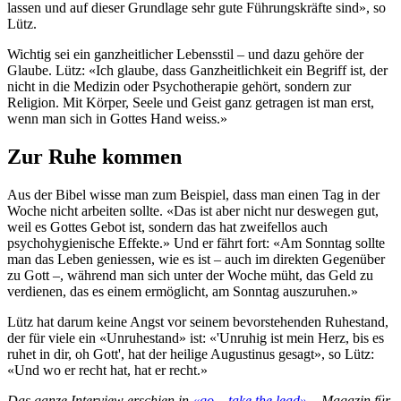
lassen und auf dieser Grundlage sehr gute Führungskräfte sind», so
Lütz.
Wichtig sei ein ganzheitlicher Lebensstil – und dazu gehöre der
Glaube. Lütz: «Ich glaube, dass Ganzheitlichkeit ein Begriff ist, der
nicht in die Medizin oder Psychotherapie gehört, sondern zur
Religion. Mit Körper, Seele und Geist ganz getragen ist man erst,
wenn man sich in Gottes Hand weiss.»
Zur Ruhe kommen
Aus der Bibel wisse man zum Beispiel, dass man einen Tag in der
Woche nicht arbeiten sollte. «Das ist aber nicht nur deswegen gut,
weil es Gottes Gebot ist, sondern das hat zweifellos auch
psychohygienische Effekte.» Und er fährt fort: «Am Sonntag sollte
man das Leben geniessen, wie es ist – auch im ­direkten Gegenüber
zu Gott –, während man sich unter der Woche müht, das Geld zu
verdienen, das es einem ermöglicht, am Sonntag auszuruhen.»
Lütz hat darum keine Angst vor seinem bevorstehenden Ruhestand,
der für viele ein «Unruhestand» ist: «'Unruhig ist mein Herz, bis es
ruhet in dir, oh Gott', hat der heilige Augustinus gesagt», so Lütz:
«Und wo er recht hat, hat er recht.»
Das ganze Interview erschien in
«go – take the lead»
– Magazin für