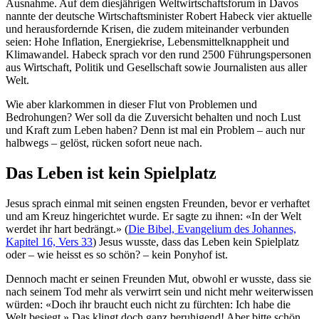
Ausnahme. Auf dem diesjährigen Weltwirtschaftsforum in Davos
nannte der deutsche Wirtschaftsminister Robert Habeck vier aktuelle
und herausfordernde Krisen, die zudem miteinander verbunden
seien: Hohe Inflation, Energiekrise, Lebensmittelknappheit und
Klimawandel. Habeck sprach vor den rund 2500 Führungspersonen
aus Wirtschaft, Politik und Gesellschaft sowie Journalisten aus aller
Welt.
Wie aber klarkommen in dieser Flut von Problemen und
Bedrohungen? Wer soll da die Zuversicht behalten und noch Lust
und Kraft zum Leben haben? Denn ist mal ein Problem – auch nur
halbwegs – gelöst, rücken sofort neue nach.
Das Leben ist kein Spielplatz
Jesus sprach einmal mit seinen engsten Freunden, bevor er verhaftet
und am Kreuz hingerichtet wurde. Er sagte zu ihnen: «In der Welt
werdet ihr hart bedrängt.» (
Die Bibel, Evangelium des Johannes,
Kapitel 16, Vers 33
) Jesus wusste, dass das Leben kein Spielplatz
oder – wie heisst es so schön? – kein Ponyhof ist.
Dennoch macht er seinen Freunden Mut, obwohl er wusste, dass sie
nach seinem Tod mehr als verwirrt sein und nicht mehr weiterwissen
würden: «Doch ihr braucht euch nicht zu fürchten: Ich habe die
Welt besiegt.» Das klingt doch ganz beruhigend! Aber bitte schön,