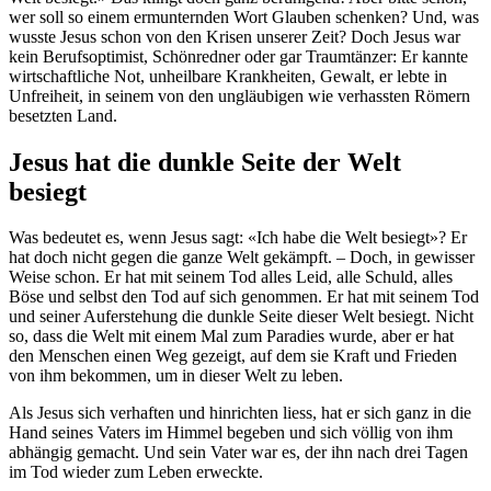
wer soll so einem ermunternden Wort Glauben schenken? Und, was
wusste Jesus schon von den Krisen unserer Zeit? Doch Jesus war
kein Berufsoptimist, Schönredner oder gar Traumtänzer: Er kannte
wirtschaftliche Not, unheilbare Krankheiten, Gewalt, er lebte in
Unfreiheit, in seinem von den ungläubigen wie verhassten Römern
besetzten Land.
Jesus hat die dunkle Seite der Welt
besiegt
Was bedeutet es, wenn Jesus sagt: «Ich habe die Welt besiegt»? Er
hat doch nicht gegen die ganze Welt gekämpft. – Doch, in gewisser
Weise schon. Er hat mit seinem Tod alles Leid, alle Schuld, alles
Böse und selbst den Tod auf sich genommen. Er hat mit seinem Tod
und seiner Auferstehung die dunkle Seite dieser Welt besiegt. Nicht
so, dass die Welt mit einem Mal zum Paradies wurde, aber er hat
den Menschen einen Weg gezeigt, auf dem sie Kraft und Frieden
von ihm bekommen, um in dieser Welt zu leben.
Als Jesus sich verhaften und hinrichten liess, hat er sich ganz in die
Hand seines Vaters im Himmel begeben und sich völlig von ihm
abhängig gemacht. Und sein Vater war es, der ihn nach drei Tagen
im Tod wieder zum Leben erweckte.