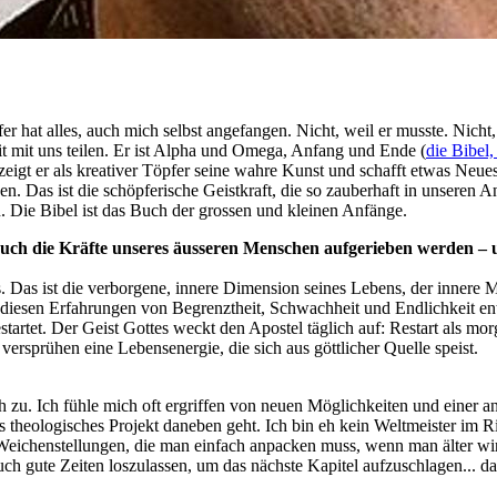
pfer hat alles, auch mich selbst angefangen. Nicht, weil er musste. Nich
eit mit uns teilen. Er ist Alpha und Omega, Anfang und Ende (
die Bibel,
 zeigt er als kreativer Töpfer seine wahre Kunst und schafft etwas Neues
Das ist die schöpferische Geistkraft, die so zauberhaft in unseren An
. Die Bibel ist das Buch der grossen und kleinen Anfänge.
auch die Kräfte unseres äusseren Menschen aufgerieben werden – 
es. Das ist die verborgene, innere Dimension seines Lebens, der inner
 diesen Erfahrungen von Begrenztheit, Schwachheit und Endlichkeit entd
artet. Der Geist Gottes weckt den Apostel täglich auf: Restart als mo
versprühen eine Lebensenergie, die sich aus göttlicher Quelle speist.
 zu. Ich fühle mich oft ergriffen von neuen Möglichkeiten und einer a
 theologisches Projekt daneben geht. Ich bin eh kein Weltmeister im Ric
ichenstellungen, die man einfach anpacken muss, wenn man älter wird.
ch gute Zeiten loszulassen, um das nächste Kapitel aufzuschlagen... d