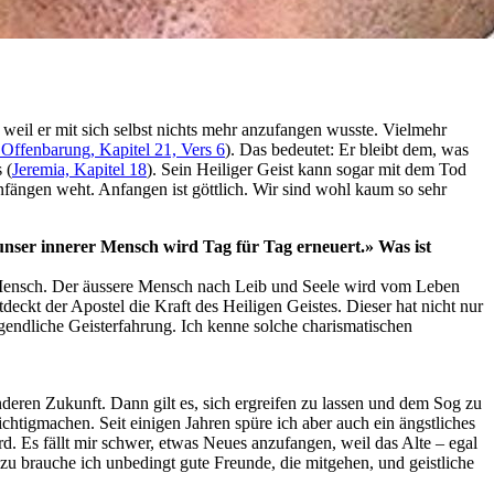
t, weil er mit sich selbst nichts mehr anzufangen wusste. Vielmehr
 Offenbarung, Kapitel 21, Vers 6
). Das bedeutet: Er bleibt dem, was
 (
Jeremia, Kapitel 18
). Sein Heiliger Geist kann sogar mit dem Tod
fängen weht. Anfangen ist göttlich. Wir sind wohl kaum so sehr
unser innerer Mensch wird Tag für Tag erneuert.» Was ist
e Mensch. Der äussere Mensch nach Leib und Seele wird vom Leben
eckt der Apostel die Kraft des Heiligen Geistes. Dieser hat nicht nur
rgendliche Geisterfahrung. Ich kenne solche charismatischen
nderen Zukunft. Dann gilt es, sich ergreifen zu lassen und dem Sog zu
htigmachen. Seit einigen Jahren spüre ich aber auch ein ängstliches
 Es fällt mir schwer, etwas Neues anzufangen, weil das Alte – egal
azu brauche ich unbedingt gute Freunde, die mitgehen, und geistliche