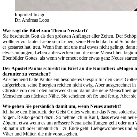
Imported Image
Dr. Andreas Loos
Was sagt die Bibel zum Thema Neustart?
Sie beschreibt Gott als den grössten Anfänger aller Zeiten. Der Schö
wollte er vor lauter Liebe sein Leben, seine Herrlichkeit und Schönh
er gestartet hat, treu. Wenn ihm mit uns mal etwas nicht gelingt, dann
etwas anfangen, Leben auferwecken und die neue Menschheit beginnen. 
Ebenbilder Gottes, als wenn wir erneut oder etwas ganz Neues starten
Der Apostel Paulus schreibt im Brief an die Korinther: «Mögen 
darunter zu verstehen?
Anscheinend hatte Paulus ein besonderes Gespür für den Geist Gott
aufgerieben, seine Energien reichen nicht ewig. Aber ausgerechnet in
Christus von den Toten auferweckt und damit die neue Menschheit gest
Menschen aus nächster Nähe. Sie scheinen oft fix und fertig. Aber sie 
Wie gehen Sie persönlich damit um, wenn Neues ansteht?
Ich habe den Eindruck, der Geist Gottes weht mir das Neue spielerisch
folgen. Risiko gehört dazu. So nehme ich in Kauf, dass etwa ein neues
Zögern, etwa wenn es um grössere Neuanschaffungen geht oder um We
ob natürlich oder unnatürlich – zu Ende geht. Liebgewonnenes und au
Väter und Mütter, die mir vorausgehen.