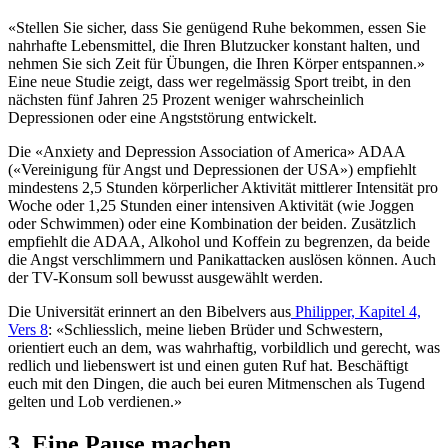
«Stellen Sie sicher, dass Sie genügend Ruhe bekommen, essen Sie
nahrhafte Lebensmittel, die Ihren Blutzucker konstant halten, und
nehmen Sie sich Zeit für Übungen, die Ihren Körper entspannen.»
Eine neue Studie zeigt, dass wer regelmässig Sport treibt, in den
nächsten fünf Jahren 25 Prozent weniger wahrscheinlich
Depressionen oder eine Angststörung entwickelt.
Die «Anxiety and Depression Association of America» ADAA
(«Vereinigung für Angst und Depressionen der USA») empfiehlt
mindestens 2,5 Stunden körperlicher Aktivität mittlerer Intensität pro
Woche oder 1,25 Stunden einer intensiven Aktivität (wie Joggen
oder Schwimmen) oder eine Kombination der beiden. Zusätzlich
empfiehlt die ADAA, Alkohol und Koffein zu begrenzen, da beide
die Angst verschlimmern und Panikattacken auslösen können. Auch
der TV-Konsum soll bewusst ausgewählt werden.
Die Universität erinnert an den Bibelvers aus
Philipper, Kapitel 4,
Vers 8
: «Schliesslich, meine lieben Brüder und Schwestern,
orientiert euch an dem, was wahrhaftig, vorbildlich und gerecht, was
redlich und liebenswert ist und einen guten Ruf hat. Beschäftigt
euch mit den Dingen, die auch bei euren Mitmenschen als Tugend
gelten und Lob verdienen.»
3. Eine Pause machen