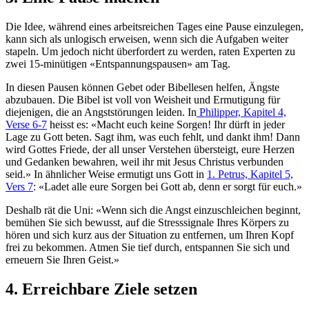
Die Idee, während eines arbeitsreichen Tages eine Pause einzulegen,
kann sich als unlogisch erweisen, wenn sich die Aufgaben weiter
stapeln. Um jedoch nicht überfordert zu werden, raten Experten zu
zwei 15-minütigen «Entspannungspausen» am Tag.
In diesen Pausen können Gebet oder Bibellesen helfen, Ängste
abzubauen. Die Bibel ist voll von Weisheit und Ermutigung für
diejenigen, die an Angststörungen leiden. In
Philipper, Kapitel 4,
Verse 6-7
heisst es: «Macht euch keine Sorgen! Ihr dürft in jeder
Lage zu Gott beten. Sagt ihm, was euch fehlt, und dankt ihm! Dann
wird Gottes Friede, der all unser Verstehen übersteigt, eure Herzen
und Gedanken bewahren, weil ihr mit Jesus Christus verbunden
seid.» In ähnlicher Weise ermutigt uns Gott in
1. Petrus, Kapitel 5,
Vers 7
: «Ladet alle eure Sorgen bei Gott ab, denn er sorgt für euch.»
Deshalb rät die Uni: «Wenn sich die Angst einzuschleichen beginnt,
bemühen Sie sich bewusst, auf die Stresssignale Ihres Körpers zu
hören und sich kurz aus der Situation zu entfernen, um Ihren Kopf
frei zu bekommen. Atmen Sie tief durch, entspannen Sie sich und
erneuern Sie Ihren Geist.»
4. Erreichbare Ziele setzen