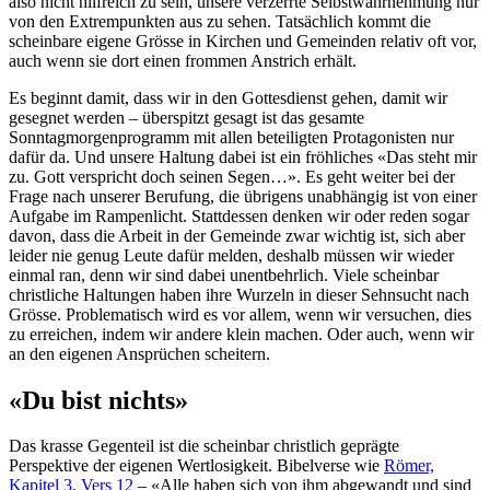
also nicht hilfreich zu sein, unsere verzerrte Selbstwahrnehmung nur
von den Extrempunkten aus zu sehen. Tatsächlich kommt die
scheinbare eigene Grösse in Kirchen und Gemeinden relativ oft vor,
auch wenn sie dort einen frommen Anstrich erhält.
Es beginnt damit, dass wir in den Gottesdienst gehen, damit wir
gesegnet werden – überspitzt gesagt ist das gesamte
Sonntagmorgenprogramm mit allen beteiligten Protagonisten nur
dafür da. Und unsere Haltung dabei ist ein fröhliches «Das steht mir
zu. Gott verspricht doch seinen Segen…». Es geht weiter bei der
Frage nach unserer Berufung, die übrigens unabhängig ist von einer
Aufgabe im Rampenlicht. Stattdessen denken wir oder reden sogar
davon, dass die Arbeit in der Gemeinde zwar wichtig ist, sich aber
leider nie genug Leute dafür melden, deshalb müssen wir wieder
einmal ran, denn wir sind dabei unentbehrlich. Viele scheinbar
christliche Haltungen haben ihre Wurzeln in dieser Sehnsucht nach
Grösse. Problematisch wird es vor allem, wenn wir versuchen, dies
zu erreichen, indem wir andere klein machen. Oder auch, wenn wir
an den eigenen Ansprüchen scheitern.
«Du bist nichts»
Das krasse Gegenteil ist die scheinbar christlich geprägte
Perspektive der eigenen Wertlosigkeit. Bibelverse wie
Römer,
Kapitel 3, Vers 12
– «Alle haben sich von ihm abgewandt und sind