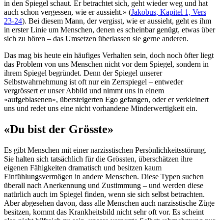
in den Spiegel schaut. Er betrachtet sich, geht wieder weg und hat
auch schon vergessen, wie er aussieht.» (
Jakobus, Kapitel 1, Vers
23-24
). Bei diesem Mann, der vergisst, wie er aussieht, geht es ihm
in erster Linie um Menschen, denen es scheinbar genügt, etwas über
sich zu hören – das Umsetzen überlassen sie gerne anderen.
Das mag bis heute ein häufiges Verhalten sein, doch noch öfter liegt
das Problem von uns Menschen nicht vor dem Spiegel, sondern in
ihrem Spiegel begründet. Denn der Spiegel unserer
Selbstwahrnehmung ist oft nur ein Zerrspiegel – entweder
vergrössert er unser Abbild und nimmt uns in einem
«aufgeblasenen», übersteigerten Ego gefangen, oder er verkleinert
uns und redet uns eine nicht vorhandene Minderwertigkeit ein.
«Du bist der Grösste»
Es gibt Menschen mit einer narzisstischen Persönlichkeitsstörung.
Sie halten sich tatsächlich für die Grössten, überschätzen ihre
eigenen Fähigkeiten dramatisch und besitzen kaum
Einfühlungsvermögen in andere Menschen. Diese Typen suchen
überall nach Anerkennung und Zustimmung – und werden diese
natürlich auch im Spiegel finden, wenn sie sich selbst betrachten.
Aber abgesehen davon, dass alle Menschen auch narzisstische Züge
besitzen, kommt das Krankheitsbild nicht sehr oft vor. Es scheint