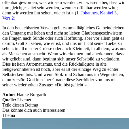
offenbar geworden, was wir sein werden; wir wissen aber, dass wir
ihm gleichgestaltet sein werden, wenn er offenbar werden wird;
denn wir werden ihn sehen, wie er ist.» (
1. Johannes, Kapitel 3,
Vers 2
)
In den benachbarten Versen geht es um alltägliches Gemeindeleben,
den Umgang mit lieben und nicht so lieben Glaubensgeschwistern,
die Fragen nach Sünde oder auch Hoffnung, aber vor allem geht es
darum, Gott zu sehen, wie er ist, und uns im Licht seiner Liebe zu
sehen: in all unserer Grösse oder auch Kleinheit, in all dem, was uns
als Menschen ausmacht. Wenn wir erkennen und anerkennen, dass
wir geliebt sind, dann beginnt sich unser Selbstbild zu verändern.
Dies ist kein Automatismus, und die Rückfallquote in alte
Sehgewohnheiten ist hoch, aber es ist der einzige Weg zu echter
Selbsterkenntnis. Und wenn Stolz und Scham uns im Wege stehen,
dann zerstört Gott in seiner Gnade diese Zerrbilder von uns mit
seiner wiederholten Zusage: «Du bist geliebt!»
Autor:
Hauke Burgarth
Quelle:
Livenet
Teile diesen Beitrag
Das könnte dich auch interessieren
Thema