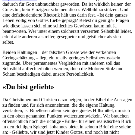
dadurch für Gott unbrauchbar geworden. Da ist wirklich keiner, der
Gutes tut, kein Einziger» scheinen dieses Weltbild zu stützen. Und
eine defizitorientierte Rhetorik hält uns darin fest. «Ist dein ganzes
Leben völlig von Gottes Liebe geprägt? Betest du genug?» Fragen
wie diese lassen sich ohne schlechtes Gewissen kaum mit Ja
beantworten. Wer unter einem solcherart verzerrten Selbstbild leidet,
erlebt alle anderen als reifer, gesegneter und geistlicher als sich
selbst.
Beiden Haltungen – der falschen Grösse wie der verkehrten
Geringschätzung – liegt ein relativ geringes Selbstbewusstsein
zugrunde. Über permanentes Vergleichen mit anderen soll das
Selbstbild aufrechterhalten werden, doch die Motoren Stolz und
Scham beschädigen dabei unsere Persönlichkeit.
«Du bist geliebt»
Da Christinnen und Christen dazu neigen, in der Bibel die Aussagen
zu finden und für sich anzunehmen, die die eigene Haltung
verstärken, ist Bibellesen allein kein geeignetes Hilfsmittel, um sich
in den oben genannten Punkten weiterzuentwickeln. Wir brauchen
offensichtlich noch die richtige «Brille» für einen realistischen Blick
in den richtigen Spiegel. Johannes bietet in seinem Brief eine solche
an: «Geliebte, wir sind jetzt Kinder Gottes, und noch ist nicht