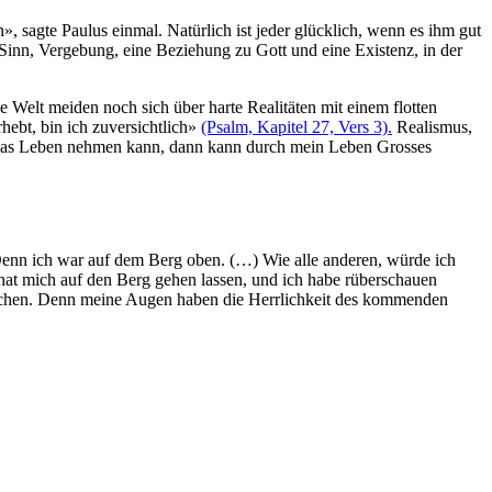
», sagte Paulus einmal. Natürlich ist jeder glücklich, wenn es ihm gut
: Sinn, Vergebung, eine Beziehung zu Gott und eine Existenz, in der
e Welt meiden noch sich über harte Realitäten mit einem flotten
hebt, bin ich zuversichtlich»
(Psalm, Kapitel 27, Vers 3).
Realismus,
r das Leben nehmen kann, dann kann durch mein Leben Grosses
 Denn ich war auf dem Berg oben. (…) Wie alle anderen, würde ich
r hat mich auf den Berg gehen lassen, und ich habe rüberschauen
nschen. Denn meine Augen haben die Herrlichkeit des kommenden