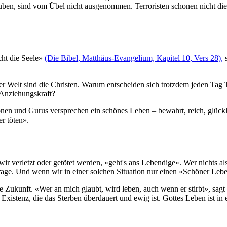
en, sind vom Übel nicht ausgenommen. Terroristen schonen nicht die 
cht die Seele»
(Die Bibel, Matthäus-Evangelium, Kapitel 10, Vers 28),
s
r Welt sind die Christen. Warum entscheiden sich trotzdem jeden Tag T
 Anziehungskraft?
en und Gurus versprechen ein schönes Leben – bewahrt, reich, glücklich
r töten».
 verletzt oder getötet werden, «geht's ans Lebendige». Wer nichts als d
Frage. Und wenn wir in einer solchen Situation nur einen «Schöner Lebe
ne Zukunft. «Wer an mich glaubt, wird leben, auch wenn er stirbt», sag
e Existenz, die das Sterben überdauert und ewig ist. Gottes Leben ist 