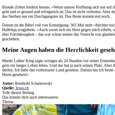
Brutale Zeiten fordern heraus. «Wenn unsere Hoffnung sich nur auf das
geht und er gesund und erfolgreich ist. Das ist nicht verboten. Aber 
das Sterben nur ein Durchgangstor ist. Das Beste kommt erst noch.
Darum ist die Bibel voll von Ermutigung: 365 Mal steht «fürchtet euc
Halleluja wegjubeln. «Auch wenn sich ein Heer gegen mich erhebt, wi
aber Furchtlosigkeit – das war schon immer das Vorrecht von glaub
geschehen.
Meine Augen haben die Herrlichkeit geseh
Martin Luther King sagte weniger als 24 Stunden vor seiner Ermordun
gern ein langes Leben leben. Und das hat ja auch seinen Platz. Aber d
dürfen. Ich habe das verheissene Land gesehen. Darum bin ich heut
Herrn gesehen!»
Autor:
Reinhold Scharnowski
Quelle:
Jesus.ch
Teile diesen Beitrag
Das könnte dich auch interessieren
Thema