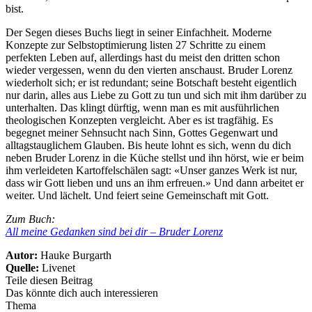
bist.
Der Segen dieses Buchs liegt in seiner Einfachheit. Moderne
Konzepte zur Selbstoptimierung listen 27 Schritte zu einem
perfekten Leben auf, allerdings hast du meist den dritten schon
wieder vergessen, wenn du den vierten anschaust. Bruder Lorenz
wiederholt sich; er ist redundant; seine Botschaft besteht eigentlich
nur darin, alles aus Liebe zu Gott zu tun und sich mit ihm darüber zu
unterhalten. Das klingt dürftig, wenn man es mit ausführlichen
theologischen Konzepten vergleicht. Aber es ist tragfähig. Es
begegnet meiner Sehnsucht nach Sinn, Gottes Gegenwart und
alltagstauglichem Glauben. Bis heute lohnt es sich, wenn du dich
neben Bruder Lorenz in die Küche stellst und ihn hörst, wie er beim
ihm verleideten Kartoffelschälen sagt: «Unser ganzes Werk ist nur,
dass wir Gott lieben und uns an ihm erfreuen.» Und dann arbeitet er
weiter. Und lächelt. Und feiert seine Gemeinschaft mit Gott.
Zum Buch:
All meine Gedanken sind bei dir – Bruder Lorenz
Autor:
Hauke Burgarth
Quelle:
Livenet
Teile diesen Beitrag
Das könnte dich auch interessieren
Thema