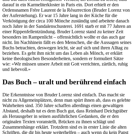
darauf in ein Karmeliterkloster in Paris ein. Dort erhielt er den
Ordensnamen Frère Laurent de la Résurrection (Bruder Lorenz von
der Auferstehung). Er war 15 Jahre lang in der Küche für die
Verköstigung der circa 100 Mönche zuständig und arbeitete danach
noch Jahre in der Sandalenschusterei. 1691 starb er mit 77 Jahren an
einer Rippenfellentzündung. Bruder Lorenz stand zu keiner Zeit
besonders im Rampenlicht – offensichtlich wollte er das auch gar
nicht. Im Nachhinein fällt es den Menschen, die die Aussagen seines
Buchs betrachten, deswegen leicht, sie auf sich und ihren Alltag zu
beziehen. Es geht ihm nicht um das Leben als Mönch, er erklärt
keine theologischen Besonderheiten, sondern er formuliert Sätze
wie: «Wir müssen unsere Arbeit mit Gott verrichten, zärtlich, ruhig
und liebevoll.»
Das Buch – uralt und berührend einfach
Die Erkenntnisse von Bruder Lorenz sind einfach. Das macht sie
nicht zu Allgemeinplätzen, denn man spürt ihnen ab, dass es gelebte
Wahrheiten sind. 350 Jahre schaffen allerdings einen gewaltigen
Abstand, deshalb tut es dem Buch gut, dass Reinhard Deichgräber
als Herausgeber in seinen ausführlichen Gedanken, die er den
originalen Texten voranstellt, Brücken zu ihnen schlägt und
Zusammenhänge erklärt. Trotzdem sind es in erster Linie die alten
Schriften, die dir bis heute weiterhelfen – auch wenn du kein Papst