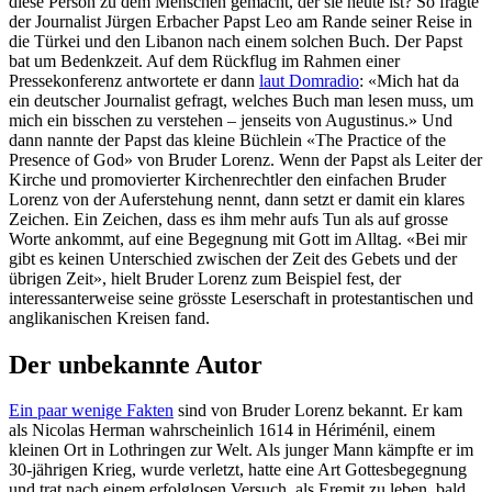
diese Person zu dem Menschen gemacht, der sie heute ist? So fragte
der Journalist Jürgen Erbacher Papst Leo am Rande seiner Reise in
die Türkei und den Libanon nach einem solchen Buch. Der Papst
bat um Bedenkzeit. Auf dem Rückflug im Rahmen einer
Pressekonferenz antwortete er dann
laut Domradio
: «Mich hat da
ein deutscher Journalist gefragt, welches Buch man lesen muss, um
mich ein bisschen zu verstehen – jenseits von Augustinus.» Und
dann nannte der Papst das kleine Büchlein «The Practice of the
Presence of God» von Bruder Lorenz. Wenn der Papst als Leiter der
Kirche und promovierter Kirchenrechtler den einfachen Bruder
Lorenz von der Auferstehung nennt, dann setzt er damit ein klares
Zeichen. Ein Zeichen, dass es ihm mehr aufs Tun als auf grosse
Worte ankommt, auf eine Begegnung mit Gott im Alltag. «Bei mir
gibt es keinen Unterschied zwischen der Zeit des Gebets und der
übrigen Zeit», hielt Bruder Lorenz zum Beispiel fest, der
interessanterweise seine grösste Leserschaft in protestantischen und
anglikanischen Kreisen fand.
Der unbekannte Autor
Ein paar wenige Fakten
sind von Bruder Lorenz bekannt. Er kam
als Nicolas Herman wahrscheinlich 1614 in Hériménil, einem
kleinen Ort in Lothringen zur Welt. Als junger Mann kämpfte er im
30-jährigen Krieg, wurde verletzt, hatte eine Art Gottesbegegnung
und trat nach einem erfolglosen Versuch, als Eremit zu leben, bald