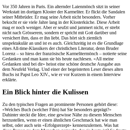
Vor 350 Jahren in Paris. Ein alternder Laienmönch sitzt in seiner
Werkstatt im dortigen Kloster der Karmeliter. Er flickt die Sandalen
seiner Mitbrüder. Er mag seine Arbeit nicht besonders. Vorher
bekocht er sie viele Jahre lang in der Klosterküche. Diese Arbeit
mag er noch weniger. Aber er seufzt und jammert nicht, er strebt
nicht nach Grösserem, sondern er spricht mit Gott darüber und
versichert ihm, dass er ihn liebt. Das hört sich ziemlich
unspektakulär an und ist es auch. Gleichzeitig ist es die Grundlage
eines All-time-Klassikers der christlichen Literatur, denn Bruder
Lorenz – so hiess der französische Karmelitermönch – notierte seine
Gedanken und man kann sie bis heute nachlesen. «All meine
Gedanken sind bei dir» heisst eine schöne deutsche Ausgabe aus
dem Neufeld Verlag. Und einer der begeisterten Leser dieses alten
Buchs ist Papst Leo XIV., wie er vor Kurzem in einem Interview
erklärte.
Ein Blick hinter die Kulissen
Zu den typischen Fragen an prominente Personen gehört diese:
«Welches Buch (welcher Film) hat Sie besonders geprägt?»
Dahinter steckt die Idee, eine gewisse Nähe zu diesem Menschen
herzustellen, wenn er einen ähnlichen Geschmack hat wie man
selbst, oder auch sein «Erfolgsrezept» kennenzulernen. Was hat