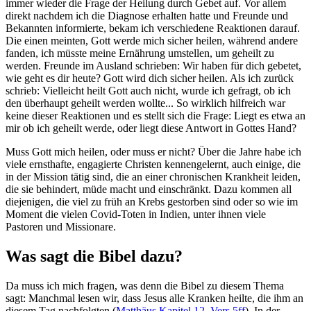
immer wieder die Frage der Heilung durch Gebet auf. Vor allem
direkt nachdem ich die Diagnose erhalten hatte und Freunde und
Bekannten informierte, bekam ich verschiedene Reaktionen darauf.
Die einen meinten, Gott werde mich sicher heilen, während andere
fanden, ich müsste meine Ernährung umstellen, um geheilt zu
werden. Freunde im Ausland schrieben: Wir haben für dich gebetet,
wie geht es dir heute? Gott wird dich sicher heilen. Als ich zurück
schrieb: Vielleicht heilt Gott auch nicht, wurde ich gefragt, ob ich
den überhaupt geheilt werden wollte... So wirklich hilfreich war
keine dieser Reaktionen und es stellt sich die Frage: Liegt es etwa an
mir ob ich geheilt werde, oder liegt diese Antwort in Gottes Hand?
Muss Gott mich heilen, oder muss er nicht? Über die Jahre habe ich
viele ernsthafte, engagierte Christen kennengelernt, auch einige, die
in der Mission tätig sind, die an einer chronischen Krankheit leiden,
die sie behindert, müde macht und einschränkt. Dazu kommen all
diejenigen, die viel zu früh an Krebs gestorben sind oder so wie im
Moment die vielen Covid-Toten in Indien, unter ihnen viele
Pastoren und Missionare.
Was sagt die Bibel dazu?
Da muss ich mich fragen, was denn die Bibel zu diesem Thema
sagt: Manchmal lesen wir, dass Jesus alle Kranken heilte, die ihm an
diesem Tag nachfolgten (
Matthäus Kapitel 12, Vers 5ff
). In der