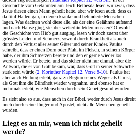
Geschichte vom Gelähmten am Teich Bethesda lesen wir zwar, dass
Jesus diesen einen Mann geheilt hatte, aber wir lesen auch, dass es
da fünf Hallen gab, in denen kranke und behinderte Menschen
lagen. Was dachten wohl diese alle, als der eine Gelähmte aufstand
und nach Hause ging, sie aber weiterhin leiden mussten? Obwohl
die Geschichte von Hiob gut ausging, lesen wir doch zuerst über
grösstes Leiden und Schmerz, sowohl durch Krankheit als auch
durch den Verlust aller seiner Güter und seiner Kinder. Paulus
schreibt, dass er einen Dorn oder Pfahl im Fleisch, in seinem Körper
habe, der ihm Schmerzen bereite und den er gerne wieder los
werden würde. Er betete, und das sicher nicht nur einmal, aber die
Antwort, die er von Gott bekam, war, dass Gott in seiner Schwäche
stark sein würde (
2. Korinther Kapitel 12, Verse 8-10
). Paulus hat
aber auch Heilung erlebt, ganz zu Beginn seines Weges als Christ,
als Gott ihm die Blindheit wieder wegnahm, und ebenso hat er
mehrmals erlebt, wie Menschen durch sein Gebet gesund wurden.
Es sieht also so aus, dass auch in der Bibel, weder durch Jesus direkt
noch durch seine Jünger und Apostel, nicht alle Menschen geheilt
wurden.
Liegt es an mir, wenn ich nicht geheilt
werde?