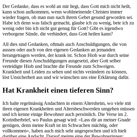
Der Gedanke, dass es wohl an mir liegt, dass Gott mich nicht heilt,
kann schon aufkommen, wenn wohlmeinende Christen immer
wieder fragen, ob man nun nach ihrem Gebet gesund geworden sei.
Habe ich denn was falsch gemacht, glaube ich zu wenig, bete ich zu
wenig oder bin ich nicht gut genug für Gott? Gibt es irgendwo
verborgene Sünde, die verhindert, dass Gott heilen kann?
All dies sind Gedanken, oftmals auch Anschuldigungen, die von
aussen oder auch von den eigenen Gedanken an jemanden
herangetragen werden, der krank ist. Schon Hiob war durch seine
Freunde diesen Anschuldigungen ausgesetzt, aber Gott selber
verteidigte Hiob und brachte die Freunde zum Schweigen.
Krankheit und Leiden zu sehen und nichts verändern zu können,
löst Unsicherheit aus und wir wünschen uns eine Erklärung dafür.
Hat Krankheit einen tieferen Sinn?
Ich halte regelmässig Andachten in einem Altersheim, wo viele mit
ihren eigenen Krankheiten und Altersbeschwerden umgehen müssen
und ich kenne einige Bewohner auch persönlich. Die Verse im 2.
Korintherbrief, wo Paulus gesagt wird: «Lass dir an meiner Gnade
genügen, denn meine Kraft ist im Schwachen mächtig, oder
vollkommen», haben auch mich sehr angesprochen und ich hielt
darüber eine Andacht. Darauf meinte eine der Bewohnerinnen: