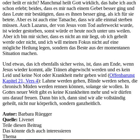
oder heilt er nicht? Manchmal heilt Gott wirklich, das habe ich auch
schon erlebt; beides, dass es mir nach einem Gebet besser ging und
dass Leute mir bestätigten, dass es ihnen besser ging, als ich für sie
betete. Aber es ist auch eine Tatsache, dass wir alle einmal sterben
müssen. Auch Lazarus, der von Jesus vom Tod auferweckt wurde,
ist wieder gestorben, sonst würde er heute noch unter uns weilen.
Aber ich bin mir sicher, dass es nicht an mir liegt, ob ich geheilt
werde oder nicht, und ich will meinen Fokus nicht auf eine
mögliche Heilung legen, sondern das Beste aus der momentanen
Situation machen.
Und etwas, das ich ebenfalls sicher weiss, ist, dass am Ende, wenn
Jesus wieder kommt, alle Tränen abgewischt werden und es kein
Leid und keine Not oder Krankheit mehr geben wird (
Offenbarung
Kapitel 21, Vers 4
): Lahme werden gehen, Blinde werden sehen, die
chronisch Müden werden rennen können, solange sie wollen. In
Gottes neuer Welt gibt es keine Krankheiten mehr und wir dürfen
uns darauf freuen. Dann bin ich, dann sind wir alle vollständig
geheilt, nicht nur körperlich, sondern ganzheitlich.
Autor:
Barbara Rüegger
Quelle:
Livenet
Teile diesen Beitrag
Das könnte dich auch interessieren
Thema