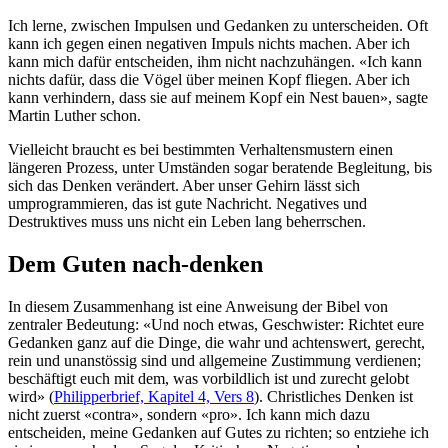
Ich lerne, zwischen Impulsen und Gedanken zu unterscheiden. Oft
kann ich gegen einen negativen Impuls nichts machen. Aber ich
kann mich dafür entscheiden, ihm nicht nachzuhängen. «Ich kann
nichts dafür, dass die Vögel über meinen Kopf fliegen. Aber ich
kann verhindern, dass sie auf meinem Kopf ein Nest bauen», sagte
Martin Luther schon.
Vielleicht braucht es bei bestimmten Verhaltensmustern einen
längeren Prozess, unter Umständen sogar beratende Begleitung, bis
sich das Denken verändert. Aber unser Gehirn lässt sich
umprogrammieren, das ist gute Nachricht. Negatives und
Destruktives muss uns nicht ein Leben lang beherrschen.
Dem Guten nach-denken
In diesem Zusammenhang ist eine Anweisung der Bibel von
zentraler Bedeutung: «Und noch etwas, Geschwister: Richtet eure
Gedanken ganz auf die Dinge, die wahr und achtenswert, gerecht,
rein und unanstössig sind und allgemeine Zustimmung verdienen;
beschäftigt euch mit dem, was vorbildlich ist und zurecht gelobt
wird» (
Philipperbrief, Kapitel 4, Vers 8
). Christliches Denken ist
nicht zuerst «contra», sondern «pro». Ich kann mich dazu
entscheiden, meine Gedanken auf Gutes zu richten; so entziehe ich