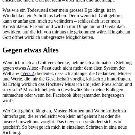
Was wie ein Todesurteil über mein grosses Ego klingt, ist in
Wirklichkeit ein Schritt ins Leben. Denn wenn ich Gott gehöre,
kann er anfangen, mich zu verändern – schliesslich ist er mein
Konstrukteur. Er kann und wird in mir Dinge tun und Gedanken
bewirken, auf die ich von mir aus nie gekommen wäre. Hingabe an
Gott öffnet wirklich unbegrenzte Möglichkeiten.
Gegen etwas Altes
Wenn ich mich an Gott verschenke, nehme ich automatisch Stellung
gegen etwas Altes: «Passt euch nicht mehr dem alten System der
Welt an» (
Vers 2
) bedeutet, dass ich anfange, die Gedanken, Muster
und Werte, die mir die Gesellschaft vorgibt, kritisch zu hinterfragen.
Ist Erfolg wirklich das Höchste? Muss ich um jeden Preis schön und
sexy sein? Muss ich bei jedem Geschwätz über meine Kollegen
mitmachen oder wenn bei Facebook über jemanden hergezogen
wird?
Wer Gott gehört, fängt an, Muster, Normen und Werte kritisch zu
hinterfragen, die er vielleicht von klein auf gelernt hat oder die
unsere Umwelt uns vorgibt. Das Gewissen verändert sich, wird
geschärft. So bewege ich mich in einzelnen Schritten in eine neue
Richtung.