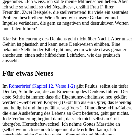
gegenüber. «Ich weiss, ich sollte meine Mitmenschen lieben. Aber
ich sehe so schnell so viel Negatives», erzählt Frau F. ihrer
Freundin. Zwei Beispiele, die stellvertretend für viele ein zentrales
Problem beschreiben: Wie können wir unsere Gedanken und
Impulse verändern, die gern zu negativen und destruktiven Worten
und Taten führen?
Klar ist: Erneuerung des Denkens geht nicht über Nacht. Aber unser
Gehirn ist plastisch und kann neue Denkweisen einüben. Eine
bekannte Stelle in der Bibel gibt uns, wenn wir sie etwas genauer
anschauen, einen sehr hilfreichen Leitfaden, wie das praktisch
aussieht.
Für etwas Neues
Im
Römerbrief (Kapitel 12, Verse 1-2)
gibt Paulus, selbst ein tiefer
Denker, Schritte vor, die zur Erneuerung des Denkens führen. Der
erste Schritt ist immer, dass die Eigentumsverhältnisse neu geklärt
werden: «Gebt euren Körper (!) Gott hin als ein Opfer, das lebendig
und heilig ist und ihm gefällt», sagt Vers 1. Ohne diese «Hin-Gabe»,
die eine Auslieferung des Lebens an Gott bedeutet, geht gar nichts.
Jede Veränderung beginnt damit, dass ich mich selbst an Gott
übergebe. Herrschaftswechsel. Ich nehme Gottes Masstäbe an
(selbst wenn ich sie noch lange nicht alle erfüllen kann). Ich
entscheide mich: Gott hat recht – über mich und überhaupt.