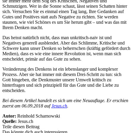
sie immer mehr dem Sog des Kritischen, Negativen und
Schmutzigen. Wer in die Sonne schaut, lässt seinen Schatten hinter
sich. Versuchen Sie es einmal einen Tag lang, Ihre Gedanken auf
Gutes und Positives statt aufs Negative zu richten. Sie werden
staunen, wie viel Schönes es um Sie herum gibt – und was das mit
Ihrem Denken macht.
Das heisst natürlich nicht, dass man unkritisch-naiv ist und
Negatives generell ausblendet. Aber das Schlimme, Kritische und
Schwere kann unser Denken so beherrschen (kräftig gefördert durch
Medien), dass es wie eine innere Revolution ist, wenn man sich
entscheidet, primär auf das Gute zu sehen.
Veränderung des Denkens ist ein lebenslanger und komplexer
Prozess. Aber sie hat immer mit diesem Drei-Schritt zu tun: sich
Gott hingeben, die Denkmuster unsere Umwelt kritisch zu
hinterfragen und sich prinzipiell für das Gute und die Liebe zu
entscheiden.
Bei diesem Artikel handelt es sich um eine Neuauflage. Er erschien
zuerst am 06.09.2018 auf
Jesus.ch
.
Autor:
Reinhold Scharnowski
Quelle:
Jesus.ch
Teile diesen Beitrag
Das könnte dich auch interessieren