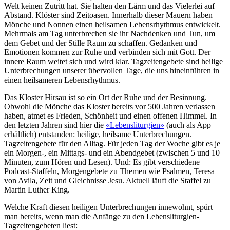
Welt keinen Zutritt hat. Sie halten den Lärm und das Vielerlei auf
Abstand. Klöster sind Zeitoasen. Innerhalb dieser Mauern haben
Mönche und Nonnen einen heilsamen Lebensrhythmus entwickelt.
Mehrmals am Tag unterbrechen sie ihr Nachdenken und Tun, um
dem Gebet und der Stille Raum zu schaffen. Gedanken und
Emotionen kommen zur Ruhe und verbinden sich mit Gott. Der
innere Raum weitet sich und wird klar. Tagzeitengebete sind heilige
Unterbrechungen unserer übervollen Tage, die uns hineinführen in
einen heilsameren Lebensrhythmus.
Das Kloster Hirsau ist so ein Ort der Ruhe und der Besinnung.
Obwohl die Mönche das Kloster bereits vor 500 Jahren verlassen
haben, atmet es Frieden, Schönheit und einen offenen Himmel. In
den letzten Jahren sind hier die
«Lebensliturgien»
(auch als App
erhältlich) entstanden: heilige, heilsame Unterbrechungen.
Tagzeitengebete für den Alltag. Für jeden Tag der Woche gibt es je
ein Morgen-, ein Mittags- und ein Abendgebet (zwischen 5 und 10
Minuten, zum Hören und Lesen). Und: Es gibt verschiedene
Podcast-Staffeln, Morgengebete zu Themen wie Psalmen, Teresa
von Avila, Zeit und Gleichnisse Jesu. Aktuell läuft die Staffel zu
Martin Luther King.
Welche Kraft diesen heiligen Unterbrechungen innewohnt, spürt
man bereits, wenn man die Anfänge zu den Lebensliturgien-
Tagzeitengebeten liest: