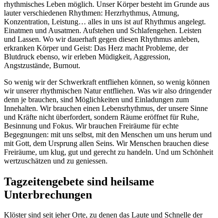
rhythmisches Leben möglich. Unser Körper besteht im Grunde aus
lauter verschiedenen Rhythmen: Herzrhythmus, Atmung,
Konzentration, Leistung… alles in uns ist auf Rhythmus angelegt.
Einatmen und Ausatmen. Aufstehen und Schlafengehen. Leisten
und Lassen. Wo wir dauerhaft gegen diesen Rhythmus anleben,
erkranken Körper und Geist: Das Herz macht Probleme, der
Blutdruck ebenso, wir erleben Müdigkeit, Aggression,
Angstzustände, Burnout.
So wenig wir der Schwerkraft entfliehen können, so wenig können
wir unserer rhythmischen Natur entfliehen. Was wir also dringender
denn je brauchen, sind Möglichkeiten und Einladungen zum
Innehalten. Wir brauchen einen Lebensrhythmus, der unsere Sinne
und Kräfte nicht überfordert, sondern Räume eröffnet für Ruhe,
Besinnung und Fokus. Wir brauchen Freiräume für echte
Begegnungen: mit uns selbst, mit den Menschen um uns herum und
mit Gott, dem Ursprung allen Seins. Wir Menschen brauchen diese
Freiräume, um klug, gut und gerecht zu handeln. Und um Schönheit
wertzuschätzen und zu geniessen.
Tagzeitengebete sind heilsame
Unterbrechungen
Klöster sind seit jeher Orte, zu denen das Laute und Schnelle der