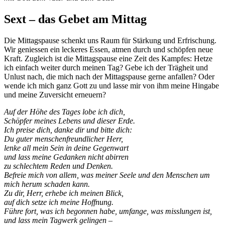
Sext – das Gebet am Mittag
Die Mittagspause schenkt uns Raum für Stärkung und Erfrischung.
Wir geniessen ein leckeres Essen, atmen durch und schöpfen neue
Kraft. Zugleich ist die Mittagspause eine Zeit des Kampfes: Hetze
ich einfach weiter durch meinen Tag? Gebe ich der Trägheit und
Unlust nach, die mich nach der Mittagspause gerne anfallen? Oder
wende ich mich ganz Gott zu und lasse mir von ihm meine Hingabe
und meine Zuversicht erneuern?
Auf der Höhe des Tages lobe ich dich,
Schöpfer meines Lebens und dieser Erde.
Ich preise dich, danke dir und bitte dich:
Du guter menschenfreundlicher Herr,
lenke all mein Sein in deine Gegenwart
und lass meine Gedanken nicht abirren
zu schlechtem Reden und Denken.
Befreie mich von allem, was meiner Seele und den Menschen um
mich herum schaden kann.
Zu dir, Herr, erhebe ich meinen Blick,
auf dich setze ich meine Hoffnung.
Führe fort, was ich begonnen habe, umfange, was misslungen ist,
und lass mein Tagwerk gelingen –