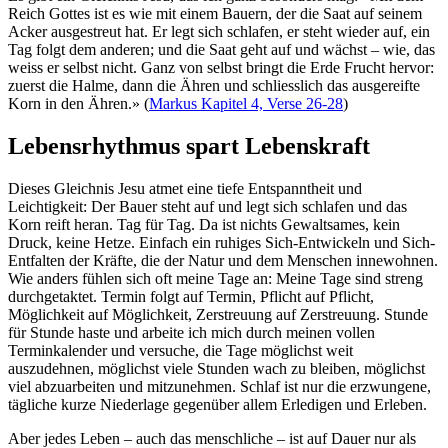
Reich Gottes ist es wie mit einem Bauern, der die Saat auf seinem
Acker ausgestreut hat. Er legt sich schlafen, er steht wieder auf, ein
Tag folgt dem anderen; und die Saat geht auf und wächst – wie, das
weiss er selbst nicht. Ganz von selbst bringt die Erde Frucht hervor:
zuerst die Halme, dann die Ähren und schliesslich das ausgereifte
Korn in den Ähren.» (
Markus Kapitel 4, Verse 26-28
)
Lebensrhythmus spart Lebenskraft
Dieses Gleichnis Jesu atmet eine tiefe Entspanntheit und
Leichtigkeit: Der Bauer steht auf und legt sich schlafen und das
Korn reift heran. Tag für Tag. Da ist nichts Gewalt­sames, kein
Druck, keine Hetze. Einfach ein ruhiges Sich-Entwickeln und Sich-
Entfalten der Kräfte, die der Natur und dem Menschen innewohnen.
Wie anders fühlen sich oft meine Tage an: Meine Tage sind streng
durchgetaktet. Termin folgt auf Termin, Pflicht auf Pflicht,
Möglichkeit auf Möglichkeit, Zerstreuung auf Zerstreuung. Stunde
für Stunde haste und arbeite ich mich durch meinen vollen
Terminkalender und versuche, die Tage möglichst weit
auszudehnen, möglichst viele Stunden wach zu bleiben, möglichst
viel abzuarbeiten und mitzunehmen. Schlaf ist nur die erzwungene,
tägliche kurze Niederlage gegenüber allem Erledigen und Erleben.
Aber jedes Leben – auch das mensch­liche – ist auf Dauer nur als