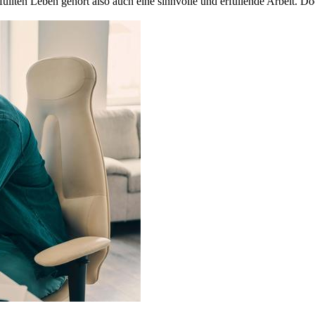
rfüllten Leben gehört also auch eine sinnvolle und erfüllende Arbeit. 