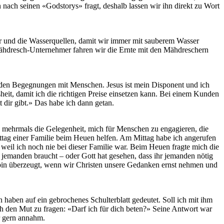
 nach seinen «Godstorys» fragt, deshalb lassen wir ihn direkt zu Wort
r und die Wasserquellen, damit wir immer mit sauberem Wasser
 Mähdresch-Unternehmer fahren wir die Ernte mit den Mähdreschern
n den Begegnungen mit Menschen. Jesus ist mein Disponent und ich
sheit, damit ich die richtigen Preise einsetzen kann. Bei einem Kunden
 dir gibt.» Das habe ich dann getan.
ch mehrmals die Gelegenheit, mich für Menschen zu engagieren, die
ittag einer Familie beim Heuen helfen. Am Mittag habe ich angerufen
weil ich noch nie bei dieser Familie war. Beim Heuen fragte mich die
r jemanden braucht – oder Gott hat gesehen, dass ihr jemanden nötig
h bin überzeugt, wenn wir Christen unsere Gedanken ernst nehmen und
haben auf ein gebrochenes Schulterblatt gedeutet. Soll ich mit ihm
ich den Mut zu fragen: «Darf ich für dich beten?» Seine Antwort war
er gern annahm.