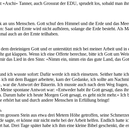
t «Aschi» Tanner, auch Grossrat der EDU, sprudelt los, sobald man ihn
nk an uns Menschen. Gott schuf den Himmel und die Erde und das Mee
n: Saat und Ernte wird nicht aufhören, solange die Erde besteht. Als
mal auch an der Ernte teilhaben.
 dem dreieinigen Gott und er unterstützt mich bei meiner Arbeit und i
ehr gut klappen. Wenn ich eine Offerte berechne, bitte ich Gott um Wei
mir das Lied in den Sinn: «Nimm ein, nimm ein das gute Land, das Gott
und ich wusste sofort: Dafür werde ich mich einsetzen. Seither hatte i
s ich mit dem Bagger arbeitete, kam der Gedanke, ich sollte am Nachm
», war die Antwort der Bäuerin. Ich musste auch nach dem Weg fragen, 
?» Meine spontane Antwort war: «Entweder habt ihr Gott gesagt, dass ih
ten. Darum habe ich heute Morgen Gott gesagt, es geht nicht mehr.» Ic
 erhört hat und durch andere Menschen in Erfüllung bringt!
.
m grossen Stein aus etwa drei Metern Höhe getroffen, seine Schmerzen 
e sagte, er könne mir nicht mehr bei der Arbeit helfen. Endlich hatte 
t hat. Drei Tage später habe ich ihm eine kleine Bibel geschenkt, die 