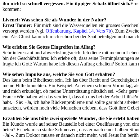
ihn nicht so schnell vergessen. Ein üppiger Schatz öffnet sich.
Erns
kommen:
Livenet: Was sehen Sie als Wunder in der Natur?
Ernst Tanner:
Für mich sind die Wasserquellen ein grosses Gesche
versorgt werden (vgl.
Offenbarung, Kapitel 14, Vers 7b
). Zum Zweite
ein. Als Christ kann ich mich schon bei der Saat beteiligen und manch
Wie erleben Sie Gottes Eingreifen im Alltag?
Sehr interessant und abwechslungsreich. Ich diene mit meinem Leben
bin der Geschäftsführer. Ich erlebe oft, dass seine Terminplanungen s
fragte ich Gott: Warum habe ich diesen Auftrag erhalten? Sofort kam 
Wie sehen Impulse aus, welche Sie von Gott erhalten?
Das kann beim Bibellesen sein. Ich las über Recht und Gerechtigkeit 
meine Hilfe brauchten. Ein Beispiel: An einem schönen Vormittag, al
und mich erkundigt, ob meine Unterstützung nützlich sei. «Sehr gern
Frau: «Wie haben wir das verdient, dass du uns bei der Arbeit hilfst
habt.» Sie: «Ja, ich habe Rückenprobleme und sollte gar nicht arbei
umsetzen, würden noch viele Menschen erleben, dass Gott ihre Gebete
Erzählen Sie uns bitte zwei spezielle Wunder, die Sie erlebt haben
Ein Kunde wurde auf seiner Baustelle bei einer Quellfassung von eine
beten? Er bekam so starke Schmerzen, dass er nach einer halben Stund
«Ja!». Zum Doktor musste er danach nicht mehr, weil Jesus ihn berühr