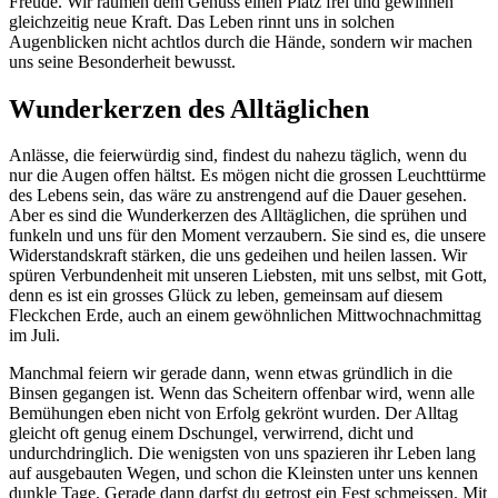
Freude. Wir räumen dem Genuss einen Platz frei und gewinnen
gleichzeitig neue Kraft. Das Leben rinnt uns in solchen
Augenblicken nicht achtlos durch die Hände, sondern wir machen
uns seine Besonderheit bewusst.
Wunderkerzen des Alltäglichen
Anlässe, die feierwürdig sind, findest du nahezu täglich, wenn du
nur die Augen offen hältst. Es mögen nicht die grossen Leuchttürme
des Lebens sein, das wäre zu anstrengend auf die Dauer gesehen.
Aber es sind die Wunderkerzen des Alltäglichen, die sprühen und
funkeln und uns für den Moment verzaubern. Sie sind es, die unsere
Widerstandskraft stärken, die uns gedeihen und heilen lassen. Wir
spüren Verbundenheit mit unseren Liebsten, mit uns selbst, mit Gott,
denn es ist ein grosses Glück zu leben, gemeinsam auf diesem
Fleckchen Erde, auch an einem gewöhnlichen Mittwochnachmittag
im Juli.
Manchmal feiern wir gerade dann, wenn etwas gründlich in die
Binsen gegangen ist. Wenn das Scheitern offenbar wird, wenn alle
Bemühungen eben nicht von Erfolg gekrönt wurden. Der Alltag
gleicht oft genug einem Dschungel, verwirrend, dicht und
undurchdringlich. Die wenigsten von uns spazieren ihr Leben lang
auf ausgebauten Wegen, und schon die Kleinsten unter uns kennen
dunkle Tage. Gerade dann darfst du getrost ein Fest schmeissen. Mit