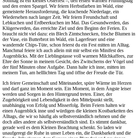
Sonntag ist ein kleines Osterfest –, den ersten warmen Frühlingstag
und den ersten Spargel. Wir feiern Herbstfarben im Wald, eine
gemeisterte Herausforderung, die krachende Niederlage, ein
Wiedersehen nach langer Zeit. Wir feiern Freundschaft und
Lebkuchen und Erdbeerkuchen im Mai. Das Gesundwerden, das
Klügerwerden, das erreichte Ziel und den Beginn der Ferien. Es
braucht nicht viel dazu: ein Blech Zimtschnecken, frische Blumen in
der Vase, ein Butterbrot im Wald, ein Lagerfeuer und eine
wandernde Chips-Tüte, schon feierst du ein Fest mitten im Alltag.
Manchmal feiere ich auch allein mit mir selbst ein Minifest des
Augenblicks. Mit der Lieblingstasse voll warmen Milchkaffees, zur
Ehre der Sonne in meinem Gesicht, des Zwitscherns der Vögel und
der fünf Minuten ohne Aufgabe. Dann halte ich inne, mitten im
meinem Tun, am helllichten Tag und öffne der Freude die Tür.
Ich feiere Gemeinschaft und Miteinander, spüre Wärme im Herzen
und darf ganz im Moment sein. Ein Moment, in dem Ängste leiser
werden und Sorgen in den Hintergrund treten. Einer, der
Zugehörigkeit und Lebendigkeit in den Mittelpunkt stellt,
unabhängig von Erfolg und Misserfolg. Beim Feiern halten wir
einen Augenblick inne und würdigen die kleinen Kostbarkeiten des
Alltags, die wir so häufig als selbstverständlich nehmen und die
doch alles andere als selbstverständlich sind. Es stimmt dankbar,
gerade weil es dem Kleinen Beachtung schenkt. So laden wir
unaufgeregt die Ruhe in unser Leben ein, die Dankbarkeit und die