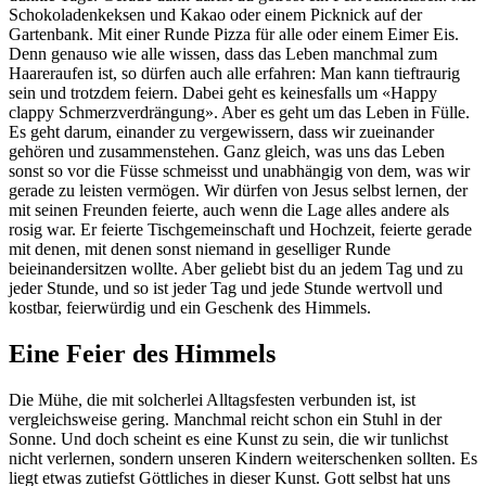
Schokoladenkeksen und Kakao oder einem Picknick auf der
Gartenbank. Mit einer Runde Pizza für alle oder einem Eimer Eis.
Denn genauso wie alle wissen, dass das Leben manchmal zum
Haareraufen ist, so dürfen auch alle erfahren: Man kann tieftraurig
sein und trotzdem feiern. Dabei geht es keinesfalls um «Happy
clappy Schmerzverdrängung». Aber es geht um das Leben in Fülle.
Es geht darum, einander zu vergewissern, dass wir zueinander
gehören und zusammenstehen. Ganz gleich, was uns das Leben
sonst so vor die Füsse schmeisst und unabhängig von dem, was wir
gerade zu leisten vermögen. Wir dürfen von Jesus selbst lernen, der
mit seinen Freunden feierte, auch wenn die Lage alles andere als
rosig war. Er feierte Tischgemeinschaft und Hochzeit, feierte gerade
mit denen, mit denen sonst niemand in geselliger Runde
beieinandersitzen wollte. Aber geliebt bist du an jedem Tag und zu
jeder Stunde, und so ist jeder Tag und jede Stunde wertvoll und
kostbar, feierwürdig und ein Geschenk des Himmels.
Eine Feier des Himmels
Die Mühe, die mit solcherlei Alltagsfesten verbunden ist, ist
vergleichsweise gering. Manchmal reicht schon ein Stuhl in der
Sonne. Und doch scheint es eine Kunst zu sein, die wir tunlichst
nicht verlernen, sondern unseren Kindern weiterschenken sollten. Es
liegt etwas zutiefst Göttliches in dieser Kunst. Gott selbst hat uns