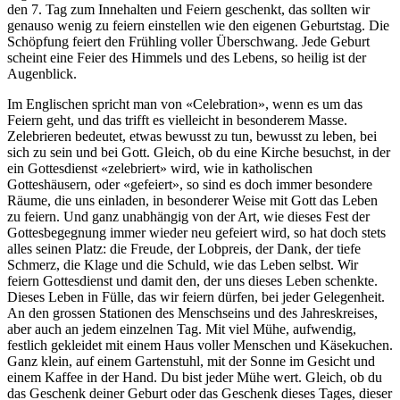
den 7. Tag zum Innehalten und Feiern geschenkt, das sollten wir
genauso wenig zu feiern einstellen wie den eigenen Geburtstag. Die
Schöpfung feiert den Frühling voller Überschwang. Jede Geburt
scheint eine Feier des Himmels und des Lebens, so heilig ist der
Augenblick.
Im Englischen spricht man von «Celebration», wenn es um das
Feiern geht, und das trifft es vielleicht in besonderem Masse.
Zelebrieren bedeutet, etwas bewusst zu tun, bewusst zu leben, bei
sich zu sein und bei Gott. Gleich, ob du eine Kirche besuchst, in der
ein Gottesdienst «zelebriert» wird, wie in katholischen
Gotteshäusern, oder «gefeiert», so sind es doch immer besondere
Räume, die uns einladen, in besonderer Weise mit Gott das Leben
zu feiern. Und ganz unabhängig von der Art, wie dieses Fest der
Gottesbegegnung immer wieder neu gefeiert wird, so hat doch stets
alles seinen Platz: die Freude, der Lobpreis, der Dank, der tiefe
Schmerz, die Klage und die Schuld, wie das Leben selbst. Wir
feiern Gottesdienst und damit den, der uns dieses Leben schenkte.
Dieses Leben in Fülle, das wir feiern dürfen, bei jeder Gelegenheit.
An den grossen Stationen des Menschseins und des Jahreskreises,
aber auch an jedem einzelnen Tag. Mit viel Mühe, aufwendig,
festlich gekleidet mit einem Haus voller Menschen und Käsekuchen.
Ganz klein, auf einem Gartenstuhl, mit der Sonne im Gesicht und
einem Kaffee in der Hand. Du bist jeder Mühe wert. Gleich, ob du
das Geschenk deiner Geburt oder das Geschenk dieses Tages, dieser