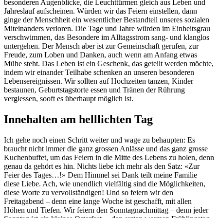
besonderen Augenblicke, die Leuchttürmen gleich aus Leben und
Jahreslauf aufscheinen. Würden wir das Feiern einstellen, dann
ginge der Menschheit ein wesentlicher Bestandteil unseres sozialen
Miteinanders verloren. Die Tage und Jahre würden im Einheitsgrau
verschwimmen, das Besondere im Alltagsstrom sang- und klanglos
untergehen. Der Mensch aber ist zur Gemeinschaft gerufen, zur
Freude, zum Loben und Danken, auch wenn am Anfang etwas
Mühe steht. Das Leben ist ein Geschenk, das geteilt werden möchte,
indem wir einander Teilhabe schenken an unseren besonderen
Lebensereignissen. Wir sollten auf Hochzeiten tanzen, Kinder
bestaunen, Geburtstagstorte essen und Tränen der Rührung
vergiessen, sooft es überhaupt möglich ist.
Innehalten am helllichten Tag
Ich gehe noch einen Schritt weiter und wage zu behaupten: Es
braucht nicht immer die ganz grossen Anlässe und das ganz grosse
Kuchenbuffet, um das Feiern in die Mitte des Lebens zu holen, denn
genau da gehört es hin. Nichts liebe ich mehr als den Satz: «Zur
Feier des Tages…!» Dem Himmel sei Dank teilt meine Familie
diese Liebe. Ach, wie unendlich vielfältig sind die Möglichkeiten,
diese Worte zu vervollständigen! Und so feiern wir den
Freitagabend – denn eine lange Woche ist geschafft, mit allen
Höhen und Tiefen. Wir feiern den Sonntagnachmittag – denn jeder