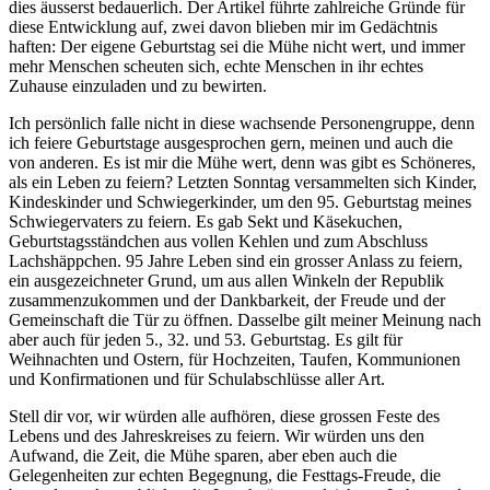
dies äusserst bedauerlich. Der Artikel führte zahlreiche Gründe für
diese Entwicklung auf, zwei davon blieben mir im Gedächtnis
haften: Der eigene Geburtstag sei die Mühe nicht wert, und immer
mehr Menschen scheuten sich, echte Menschen in ihr echtes
Zuhause einzuladen und zu bewirten.
Ich persönlich falle nicht in diese wachsende Personengruppe, denn
ich feiere Geburtstage ausgesprochen gern, meinen und auch die
von anderen. Es ist mir die Mühe wert, denn was gibt es Schöneres,
als ein Leben zu feiern? Letzten Sonntag versammelten sich Kinder,
Kindeskinder und Schwiegerkinder, um den 95. Geburtstag meines
Schwiegervaters zu feiern. Es gab Sekt und Käsekuchen,
Geburtstagsständchen aus vollen Kehlen und zum Abschluss
Lachshäppchen. 95 Jahre Leben sind ein grosser Anlass zu feiern,
ein ausgezeichneter Grund, um aus allen Winkeln der Republik
zusammenzukommen und der Dankbarkeit, der Freude und der
Gemeinschaft die Tür zu öffnen. Dasselbe gilt meiner Meinung nach
aber auch für jeden 5., 32. und 53. Geburtstag. Es gilt für
Weihnachten und Ostern, für Hochzeiten, Taufen, Kommunionen
und Konfirmationen und für Schulabschlüsse aller Art.
Stell dir vor, wir würden alle aufhören, diese grossen Feste des
Lebens und des Jahreskreises zu feiern. Wir würden uns den
Aufwand, die Zeit, die Mühe sparen, aber eben auch die
Gelegenheiten zur echten Begegnung, die Festtags-Freude, die