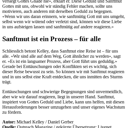
versiegt Gottes Gnade nie», erklärt er. Diese Geduld und Sanftmut
Gottes mit uns, obwohl wir ständig Fehler machen, sollte uns
motivieren, auch anderen mit derselben Geduld zu begegnen.
«Wenn wir uns daran erinnern, wie sanftmütig Gott mit uns umgeht,
selbst wenn wir wütend oder verletzt sind, können wir diese Liebe
in uns aufsteigen lassen und sanftmütig auf andere reagieren.»
Sanftmut ist ein Prozess – für alle
Schliesslich betont Kelley, dass Sanftmut eine Reise ist – für uns
alle. «Wir sind alle auf dem Weg, Gott ähnlicher zu werden», sagt
er. «Es ist ein langsamer Prozess, aber Gott führt uns geduldig.»
Gerade bei Enttäuschungen oder Konflikten sei es wichtig, sich
dieser Reise bewusst zu sein. So können wir mit Sanftmut reagieren
und in uns selbst eine Kraft entdecken, die uns inmitten des Sturms
trägt.
Enttäuschungen und schwierige Begegnungen sind unvermeidlich,
aber wie wir darauf reagieren, liegt in unserer Hand. Sanftmut,
inspiriert von Gottes Geduld und Liebe, kann uns helfen, mit diesen
Herausforderungen besser umzugehen und unser eigenes Wachstum
zu fördern.
Autor:
Michael Kelley / Daniel Gerber
Quelle:
Outreach Magazine / gekürzte Übersetzung: Livenet