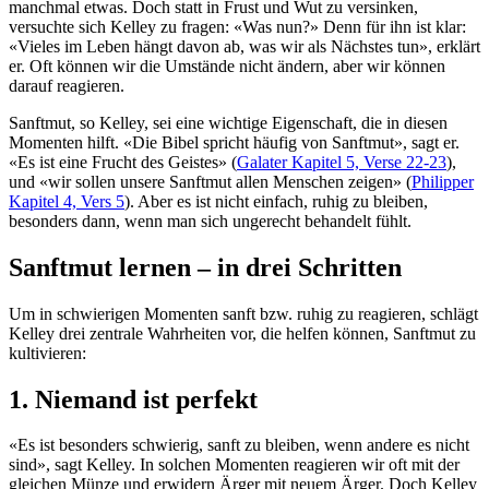
manchmal etwas. Doch statt in Frust und Wut zu versinken,
versuchte sich Kelley zu fragen: «Was nun?» Denn für ihn ist klar:
«Vieles im Leben hängt davon ab, was wir als Nächstes tun», erklärt
er. Oft können wir die Umstände nicht ändern, aber wir können
darauf reagieren.
Sanftmut, so Kelley, sei eine wichtige Eigenschaft, die in diesen
Momenten hilft. «Die Bibel spricht häufig von Sanftmut», sagt er.
«Es ist eine Frucht des Geistes» (
Galater Kapitel 5, Verse 22-23
),
und «wir sollen unsere Sanftmut allen Menschen zeigen» (
Philipper
Kapitel 4, Vers 5
). Aber es ist nicht einfach, ruhig zu bleiben,
besonders dann, wenn man sich ungerecht behandelt fühlt.
Sanftmut lernen – in drei Schritten
Um in schwierigen Momenten sanft bzw. ruhig zu reagieren, schlägt
Kelley drei zentrale Wahrheiten vor, die helfen können, Sanftmut zu
kultivieren:
1. Niemand ist perfekt
«Es ist besonders schwierig, sanft zu bleiben, wenn andere es nicht
sind», sagt Kelley. In solchen Momenten reagieren wir oft mit der
gleichen Münze und erwidern Ärger mit neuem Ärger. Doch Kelley