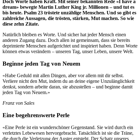
Doch Worte haben Kraft. Mit seiner bekannten Rede «I have a
dream» bewegte Martin Luther King jr. Millionen – und tut es
bis heute. Psalm 23 tröstete unzählige Menschen. Und so gibt es
zahlreiche Aussagen, die trösten, stärken, Mut machen. So wie
diese zehn Zitate.
Natürlich bleiben es Worte. Und sicher hat jeder Mensch einen
anderen Zugang dazu. Doch allen ist gemeinsam, dass sie bereits
deprimierte Menschen aufgerichtet und inspiriert haben. Denn Worte
können etwas verändern – unseren Tag, unser Leben, unsere Welt.
Beginne jeden Tag von Neuem
«Habe Geduld mit allen Dingen, aber vor allem mit dir selbst.
Verliere nicht den Mut, indem du an deine eigene Unzulänglichkeit
denkst, sondern arbeite daran, sie abzustellen – und beginne damit
jeden Tag von Neuem.»
Franz von Sales
Eine begehrenswerte Perle
«Eine Perle ist ein wunderschöner Gegenstand. Sie wird durch ein
verletztes Lebewesen hervorgebracht. Tatsächlich ist sie die Träne,
die durch die Verletzung der Auster entsteht. Der Schatz unseres