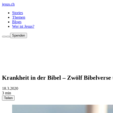
jesus.ch
Stories
Themen
Blogs
Wer ist Jesus?
Spenden
Krankheit in der Bibel – Zwölf Bibelvers
18.3.2020
3 min
Teilen