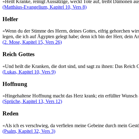
«Heilt Kranke, reinigt Aussätzige, weckt Tote auf, treibt Dämonen a
(Matthäus-Evangelium, Kapitel 10, Vers 8)
Helfer
«Wenn du der Stimme des Herrn, deines Gottes, eifrig gehorchen wirst 
legen, die ich auf Ägypten gelegt habe; denn ich bin der Herr, dein Ar
(2. Mose, Kapitel 15, Vers 26)
Reich Gottes
«Und heilt die Kranken, die dort sind, und sagt zu ihnen: Das Reich
(Lukas, Kapitel 10, Vers 9)
Hoffnung
«Hingehaltene Hoffnung macht das Herz krank; ein erfüllter Wunsch 
(Sprüche, Kapitel 13, Vers 12)
Reden
«Als ich es verschwieg, da verfielen meine Gebeine durch mein Ges
(Psalm, Kapitel 32, Vers 3)