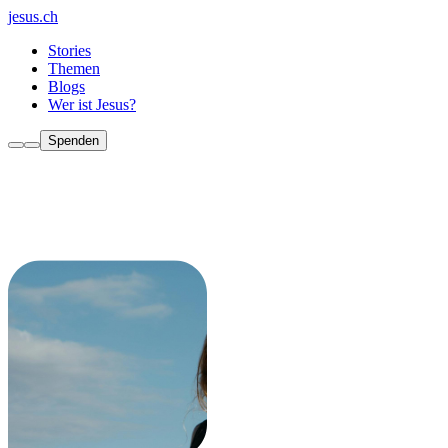
jesus.ch
Stories
Themen
Blogs
Wer ist Jesus?
Spenden