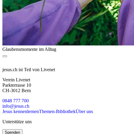
Glaubensmomente im Alltag
jesus.ch ist Teil von Livenet
Verein Livenet
Parkterrasse 10
CH-3012 Bern
0848 777 700
info@jesus.ch
Jesus kennenlernen
Themen-Bibliothek
Über uns
Unterstütze uns
Spenden