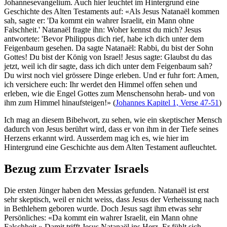
Johannesevangelium. Auch hier leuchtet im Hintergrund eine
Geschichte des Alten Testaments auf: «Als Jesus Natanaël kommen
sah, sagte er: 'Da kommt ein wahrer Israelit, ein Mann ohne
Falschheit.' Natanaël fragte ihn: Woher kennst du mich? Jesus
antwortete: 'Bevor Philippus dich rief, habe ich dich unter dem
Feigenbaum gesehen. Da sagte Natanaël: Rabbi, du bist der Sohn
Gottes! Du bist der König von Israel! Jesus sagte: Glaubst du das
jetzt, weil ich dir sagte, dass ich dich unter dem Feigenbaum sah?
Du wirst noch viel grössere Dinge erleben. Und er fuhr fort: Amen,
ich versichere euch: Ihr werdet den Himmel offen sehen und
erleben, wie die Engel Gottes zum Menschensohn herab- und von
ihm zum Himmel hinaufsteigen!» (
Johannes Kapitel 1, Verse 47-51
)
Ich mag an diesem Bibelwort, zu sehen, wie ein skeptischer Mensch
dadurch von Jesus berührt wird, dass er von ihm in der Tiefe seines
Herzens erkannt wird. Ausserdem mag ich es, wie hier im
Hintergrund eine Geschichte aus dem Alten Testament aufleuchtet.
Bezug zum Erzvater Israels
Die ersten Jünger haben den Messias gefunden. Natanaël ist erst
sehr skeptisch, weil er nicht weiss, dass Jesus der Verheissung nach
in Bethlehem geboren wurde. Doch Jesus sagt ihm etwas sehr
Persönliches: «Da kommt ein wahrer Israelit, ein Mann ohne
Falschheit.» Damit trifft Jesus Natanaël ins Herz. Er fühlt sich