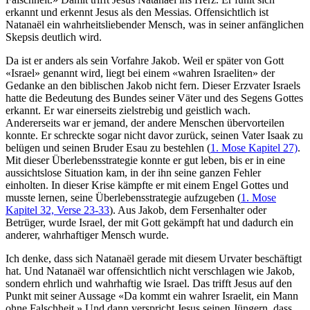
erkannt und erkennt Jesus als den Messias. Offensichtlich ist
Natanaël ein wahrheitsliebender Mensch, was in seiner anfänglichen
Skepsis deutlich wird.
Da ist er anders als sein Vorfahre Jakob. Weil er später von Gott
«Israel» genannt wird, liegt bei einem «wahren Israeliten» der
Gedanke an den biblischen Jakob nicht fern. Dieser Erzvater Israels
hatte die Bedeutung des Bundes seiner Väter und des Segens Gottes
erkannt. Er war einerseits zielstrebig und geistlich wach.
Andererseits war er jemand, der andere Menschen übervorteilen
konnte. Er schreckte sogar nicht davor zurück, seinen Vater Isaak zu
belügen und seinen Bruder Esau zu bestehlen (
1. Mose Kapitel 27)
.
Mit dieser Überlebensstrategie konnte er gut leben, bis er in eine
aussichtslose Situation kam, in der ihn seine ganzen Fehler
einholten. In dieser Krise kämpfte er mit einem Engel Gottes und
musste lernen, seine Überlebensstrategie aufzugeben (
1. Mose
Kapitel 32, Verse 23-33
). Aus Jakob, dem Fersenhalter oder
Betrüger, wurde Israel, der mit Gott gekämpft hat und dadurch ein
anderer, wahrhaftiger Mensch wurde.
Ich denke, dass sich Natanaël gerade mit diesem Urvater beschäftigt
hat. Und Natanaël war offensichtlich nicht verschlagen wie Jakob,
sondern ehrlich und wahrhaftig wie Israel. Das trifft Jesus auf den
Punkt mit seiner Aussage «Da kommt ein wahrer Israelit, ein Mann
ohne Falschheit.» Und dann verspricht Jesus seinen Jüngern, dass