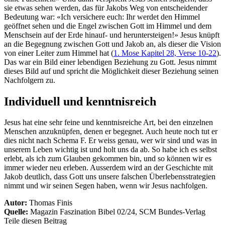
sie etwas sehen werden, das für Jakobs Weg von entscheidender
Bedeutung war: «Ich versichere euch: Ihr werdet den Himmel
geöffnet sehen und die Engel zwischen Gott im Himmel und dem
Menschsein auf der Erde hinauf- und heruntersteigen!» Jesus knüpft
an die Begegnung zwischen Gott und Jakob an, als dieser die Vision
von einer Leiter zum Himmel hat (
1. Mose Kapitel 28, Verse 10-22
).
Das war ein Bild einer lebendigen Beziehung zu Gott. Jesus nimmt
dieses Bild auf und spricht die Möglichkeit dieser Beziehung seinen
Nachfolgern zu.
Individuell und kenntnisreich
Jesus hat eine sehr feine und kenntnisreiche Art, bei den einzelnen
Menschen anzuknüpfen, denen er begegnet. Auch heute noch tut er
dies nicht nach Schema F. Er weiss genau, wer wir sind und was in
unserem Leben wichtig ist und holt uns da ab. So habe ich es selbst
erlebt, als ich zum Glauben gekommen bin, und so können wir es
immer wieder neu erleben. Ausserdem wird an der Geschichte mit
Jakob deutlich, dass Gott uns unsere falschen Überlebensstrategien
nimmt und wir seinen Segen haben, wenn wir Jesus nachfolgen.
Autor:
Thomas Finis
Quelle:
Magazin Faszination Bibel 02/24, SCM Bundes-Verlag
Teile diesen Beitrag