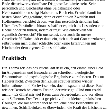
Ende die schwer verkraftbare Diagnose Leukämie steht. Sehr
persönlich und gleichzeitig ohne Selbstmitleid oder
Heldenambitionen steigt Haberer ins Buch ein. Er wird damit im
besten Sinne Weggefährte, denn er erzählt von Zweifeln und
Hoffnungen, berichtet davon, was ihm persönlich geholfen hat.
Über alles Persönliche hinaus schafft er es, mich als Lesenden eine
Ebene höher zu führen, indem er fragt: Wie entwickeln wir
eigentlich Zuversicht? Für uns selbst, aber auch für unsere
Gesellschaft? Dabei lädt er dazu ein, sich auch auf Gott einzulassen,
selbst wenn man bisher schlechte oder keine Erfahrungen mit
Kirche oder dem eigenen Gottesbild hatte.
Praktisch
Ein Thema wie das des Buchs lädt dazu ein, erst einmal über Leid
im Allgemeinen und Besonderen zu schreiben, theologische
Erkenntnisse und psychologische Ergebnisse zu referieren. Das tut
Haberer nicht. Zwischen den Zeilen streut er immer wieder
Informationen und Fachwissen ein, doch insgesamt ist dieses Buch
wie der Besuch bei einem Freund, der mir sagt: «Und nun erzähl
mal…» Es öffnet mir viel Raum zum Selberdenken und vor allem
zum Selbertun. Der Text ist gespickt voll mit kleinen praktischen
Übungen, die mir sofort dabei helfen, eine neue Perspektive zu
gewinnen, Schlaflosigkeit zu überwinden, die Kraft des Lächelns zu