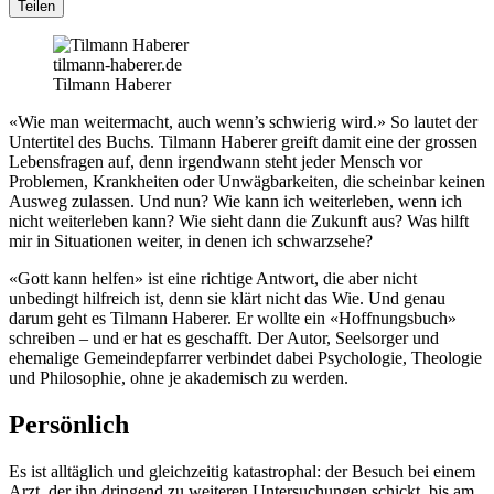
Teilen
tilmann-haberer.de
Tilmann Haberer
«Wie man weitermacht, auch wenn’s schwierig wird.» So lautet der
Untertitel des Buchs. Tilmann Haberer greift damit eine der grossen
Lebensfragen auf, denn irgendwann steht jeder Mensch vor
Problemen, Krankheiten oder Unwägbarkeiten, die scheinbar keinen
Ausweg zulassen. Und nun? Wie kann ich weiterleben, wenn ich
nicht weiterleben kann? Wie sieht dann die Zukunft aus? Was hilft
mir in Situationen weiter, in denen ich schwarzsehe?
«Gott kann helfen» ist eine richtige Antwort, die aber nicht
unbedingt hilfreich ist, denn sie klärt nicht das Wie. Und genau
darum geht es Tilmann Haberer. Er wollte ein «Hoffnungsbuch»
schreiben – und er hat es geschafft. Der Autor, Seelsorger und
ehemalige Gemeindepfarrer verbindet dabei Psychologie, Theologie
und Philosophie, ohne je akademisch zu werden.
Persönlich
Es ist alltäglich und gleichzeitig katastrophal: der Besuch bei einem
Arzt, der ihn dringend zu weiteren Untersuchungen schickt, bis am