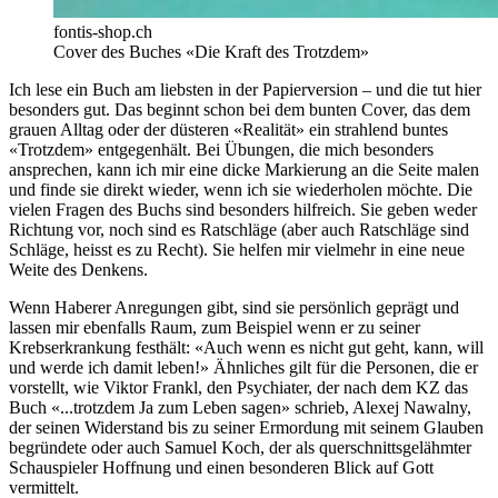
fontis-shop.ch
Cover des Buches «Die Kraft des Trotzdem»
Ich lese ein Buch am liebsten in der Papierversion – und die tut hier
besonders gut. Das beginnt schon bei dem bunten Cover, das dem
grauen Alltag oder der düsteren «Realität» ein strahlend buntes
«Trotzdem» entgegenhält. Bei Übungen, die mich besonders
ansprechen, kann ich mir eine dicke Markierung an die Seite malen
und finde sie direkt wieder, wenn ich sie wiederholen möchte. Die
vielen Fragen des Buchs sind besonders hilfreich. Sie geben weder
Richtung vor, noch sind es Ratschläge (aber auch Ratschläge sind
Schläge, heisst es zu Recht). Sie helfen mir vielmehr in eine neue
Weite des Denkens.
Wenn Haberer Anregungen gibt, sind sie persönlich geprägt und
lassen mir ebenfalls Raum, zum Beispiel wenn er zu seiner
Krebserkrankung festhält: «Auch wenn es nicht gut geht, kann, will
und werde ich damit leben!» Ähnliches gilt für die Personen, die er
vorstellt, wie Viktor Frankl, den Psychiater, der nach dem KZ das
Buch «...trotzdem Ja zum Leben sagen» schrieb, Alexej Nawalny,
der seinen Widerstand bis zu seiner Ermordung mit seinem Glauben
begründete oder auch Samuel Koch, der als querschnittsgelähmter
Schauspieler Hoffnung und einen besonderen Blick auf Gott
vermittelt.