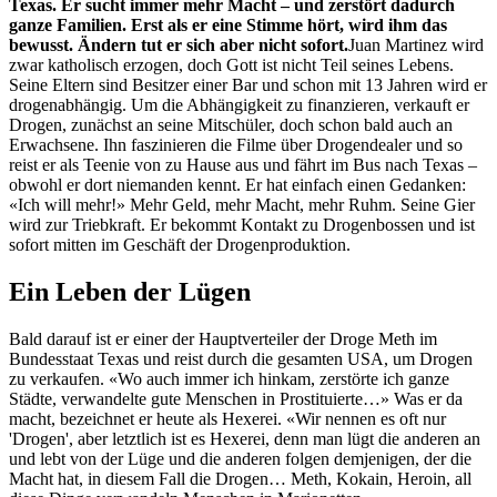
Texas. Er sucht immer mehr Macht – und zerstört dadurch
ganze Familien. Erst als er eine Stimme hört, wird ihm das
bewusst. Ändern tut er sich aber nicht sofort.
Juan Martinez wird
zwar katholisch erzogen, doch Gott ist nicht Teil seines Lebens.
Seine Eltern sind Besitzer einer Bar und schon mit 13 Jahren wird er
drogenabhängig. Um die Abhängigkeit zu finanzieren, verkauft er
Drogen, zunächst an seine Mitschüler, doch schon bald auch an
Erwachsene. Ihn faszinieren die Filme über Drogendealer und so
reist er als Teenie von zu Hause aus und fährt im Bus nach Texas –
obwohl er dort niemanden kennt. Er hat einfach einen Gedanken:
«Ich will mehr!» Mehr Geld, mehr Macht, mehr Ruhm. Seine Gier
wird zur Triebkraft. Er bekommt Kontakt zu Drogenbossen und ist
sofort mitten im Geschäft der Drogenproduktion.
Ein Leben der Lügen
Bald darauf ist er einer der Hauptverteiler der Droge Meth im
Bundesstaat Texas und reist durch die gesamten USA, um Drogen
zu verkaufen. «Wo auch immer ich hinkam, zerstörte ich ganze
Städte, verwandelte gute Menschen in Prostituierte…» Was er da
macht, bezeichnet er heute als Hexerei. «Wir nennen es oft nur
'Drogen', aber letztlich ist es Hexerei, denn man lügt die anderen an
und lebt von der Lüge und die anderen folgen demjenigen, der die
Macht hat, in diesem Fall die Drogen… Meth, Kokain, Heroin, all