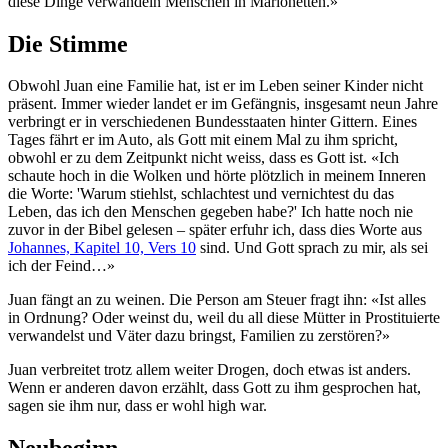
diese Dinge verwandeln Menschen in Marionetten.»
Die Stimme
Obwohl Juan eine Familie hat, ist er im Leben seiner Kinder nicht
präsent. Immer wieder landet er im Gefängnis, insgesamt neun Jahre
verbringt er in verschiedenen Bundesstaaten hinter Gittern. Eines
Tages fährt er im Auto, als Gott mit einem Mal zu ihm spricht,
obwohl er zu dem Zeitpunkt nicht weiss, dass es Gott ist. «Ich
schaute hoch in die Wolken und hörte plötzlich in meinem Inneren
die Worte: 'Warum stiehlst, schlachtest und vernichtest du das
Leben, das ich den Menschen gegeben habe?' Ich hatte noch nie
zuvor in der Bibel gelesen – später erfuhr ich, dass dies Worte aus
Johannes, Kapitel 10, Vers 10
sind. Und Gott sprach zu mir, als sei
ich der Feind…»
Juan fängt an zu weinen. Die Person am Steuer fragt ihn: «Ist alles
in Ordnung? Oder weinst du, weil du all diese Mütter in Prostituierte
verwandelst und Väter dazu bringst, Familien zu zerstören?»
Juan verbreitet trotz allem weiter Drogen, doch etwas ist anders.
Wenn er anderen davon erzählt, dass Gott zu ihm gesprochen hat,
sagen sie ihm nur, dass er wohl high war.