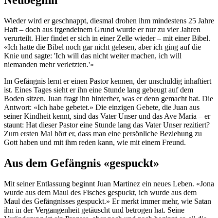
Neubeginn
Wieder wird er geschnappt, diesmal drohen ihm mindestens 25 Jahre
Haft – doch aus irgendeinem Grund wurde er nur zu vier Jahren
verurteilt. Hier findet er sich in einer Zelle wieder – mit einer Bibel.
«Ich hatte die Bibel noch gar nicht gelesen, aber ich ging auf die
Knie und sagte: 'Ich will das nicht weiter machen, ich will
niemanden mehr verletzten.'»
Im Gefängnis lernt er einen Pastor kennen, der unschuldig inhaftiert
ist. Eines Tages sieht er ihn eine Stunde lang gebeugt auf dem
Boden sitzen. Juan fragt ihn hinterher, was er denn gemacht hat. Die
Antwort: «Ich habe gebetet.» Die einzigen Gebete, die Juan aus
seiner Kindheit kennt, sind das Vater Unser und das Ave Maria – er
staunt: Hat dieser Pastor eine Stunde lang das Vater Unser rezitiert?
Zum ersten Mal hört er, dass man eine persönliche Beziehung zu
Gott haben und mit ihm reden kann, wie mit einem Freund.
Aus dem Gefängnis «gespuckt»
Mit seiner Entlassung beginnt Juan Martinez ein neues Leben. «Jona
wurde aus dem Maul des Fisches gespuckt, ich wurde aus dem
Maul des Gefängnisses gespuckt.» Er merkt immer mehr, wie Satan
ihn in der Vergangenheit getäuscht und betrogen hat. Seine