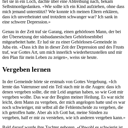
fiel sie in ein Loch, dachte über eine Abtreibung nach, bekam
Selbstmordgedanken. «Wie sollte ich ein Kind aufziehen, ohne dass
mich jemand unterstützt? Wie konnte ich meinen Eltern erklären,
dass ich unverheiratet und trotzdem schwanger war? Ich sank in
eine schwere Depression.»
Genau in der Zeit traf sie Garang, einen gehörlosen Mann, der bei
der Übersetzung der südsudanesischen Gehörlosenbibel
mitgearbeitet hatte. Er lud sie zu einer Gehörlosen-Gemeinde in
Juba ein. «Dass ich ihn in dieser Zeit der Depression und des Frusts
traf, war Gottes Art, um mich innerlich wiederherzustellen und mir
den Plan für mein Leben zu zeigen», weiss sie heute.
Vergeben lernen
In der Gemeinde hörte sie erstmals von Gottes Vergebung. «Ich
lernte das Vaterunser und ein Teil stach mir in die Augen: dass ich
denen vergeben sollte, die mir Leid angetan haben, so wie Gott mir
vergeben wollte. Das war der Beginn meiner Heilung. Es war nicht
leicht, dem Mann zu vergeben, der mich angelogen hatte und es war
noch schwieriger, mir selbst all die Fehlentscheide zu vergeben, die
ich getroffen hatte. Aber als ich Gott bat, meine Sünden zu
vergeben, half er mir zu verstehen, wie ich anderen vergeben kann.»
Bald darauf wurde ihre Tochter geboren. «Obwohl es schwierig ist,