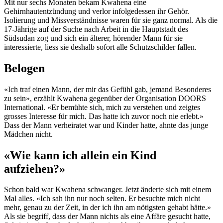
Mit nur sechs Monaten bekam Kwahena eine
Gehirnhautentzündung und verlor infolgedessen ihr Gehör.
Isolierung und Missverständnisse waren für sie ganz normal. Als die
17-Jährige auf der Suche nach Arbeit in die Hauptstadt des
Südsudan zog und sich ein älterer, hörender Mann für sie
interessierte, liess sie deshalb sofort alle Schutzschilder fallen.
Belogen
«Ich traf einen Mann, der mir das Gefühl gab, jemand Besonderes
zu sein», erzählt Kwahena gegenüber der Organisation DOORS
International. «Er bemühte sich, mich zu verstehen und zeigtes
grosses Interesse für mich. Das hatte ich zuvor noch nie erlebt.»
Dass der Mann verheiratet war und Kinder hatte, ahnte das junge
Mädchen nicht.
«Wie kann ich allein ein Kind
aufziehen?»
Schon bald war Kwahena schwanger. Jetzt änderte sich mit einem
Mal alles. «Ich sah ihn nur noch selten. Er besuchte mich nicht
mehr, genau zu der Zeit, in der ich ihn am nötigsten gehabt hätte.»
Als sie begriff, dass der Mann nichts als eine Affäre gesucht hatte,