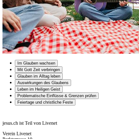
Im Glauben wachsen
Mit Gott Zeit verbringen
Glauben im Alltag leben
Auswirkungen des Glaubens
Leben im Heiligen Geist
Problematische Einflüsse & Grenzen prüfen
Feiertage und christliche Feste
jesus.ch ist Teil von Livenet
Verein Livenet