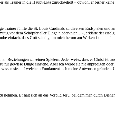
der als Trainer in die Haupt-Liga zurückgeholt – obwohl er bisher keine
e Trainer führte die St. Louis Cardinals zu diversen Endspielen und an 
mütig vor dem Schöpfer aller Dinge niederknien…», erklärte der erfolgr
be einfach, dass Gott ständig um mich herum am Wirken ist und ich m
uten Beziehungen zu seinen Spielern. Jeder weiss, dass er Christ ist, a
esu für gewisse Dinge einstehe. Aber ich werde sie nie anpredigen oder 
ann wissen sie, auf welchem Fundament sich meine Antworten gründen. U
 zu nehmen. Er hält sich an das Vorbild Jesu, bei dem man durch Dienen