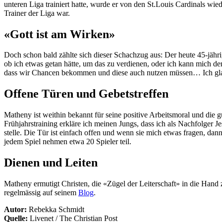
unteren Liga trainiert hatte, wurde er von den St.Louis Cardinals wie
Trainer der Liga war.
«Gott ist am Wirken»
Doch schon bald zählte sich dieser Schachzug aus: Der heute 45-jährig
ob ich etwas getan hätte, um das zu verdienen, oder ich kann mich de
dass wir Chancen bekommen und diese auch nutzen müssen… Ich glau
Offene Türen und Gebetstreffen
Matheny ist weithin bekannt für seine positive Arbeitsmoral und die g
Frühjahrstraining erkläre ich meinen Jungs, dass ich als Nachfolger J
stelle. Die Tür ist einfach offen und wenn sie mich etwas fragen, d
jedem Spiel nehmen etwa 20 Spieler teil.
Dienen und Leiten
Matheny ermutigt Christen, die «Zügel der Leiterschaft» in die Hand
regelmässig auf seinem
Blog
.
Autor:
Rebekka Schmidt
Quelle:
Livenet / The Christian Post