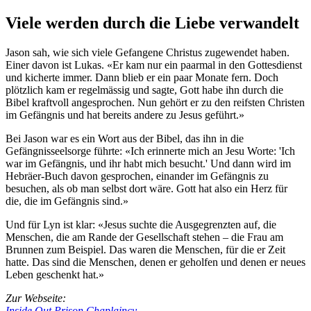
Viele werden durch die Liebe verwandelt
Jason sah, wie sich viele Gefangene Christus zugewendet haben.
Einer davon ist Lukas. «Er kam nur ein paarmal in den Gottesdienst
und kicherte immer. Dann blieb er ein paar Monate fern. Doch
plötzlich kam er regelmässig und sagte, Gott habe ihn durch die
Bibel kraftvoll angesprochen. Nun gehört er zu den reifsten Christen
im Gefängnis und hat bereits andere zu Jesus geführt.»
Bei Jason war es ein Wort aus der Bibel, das ihn in die
Gefängnisseelsorge führte: «Ich erinnerte mich an Jesu Worte: 'Ich
war im Gefängnis, und ihr habt mich besucht.' Und dann wird im
Hebräer-Buch davon gesprochen, einander im Gefängnis zu
besuchen, als ob man selbst dort wäre. Gott hat also ein Herz für
die, die im Gefängnis sind.»
Und für Lyn ist klar: «Jesus suchte die Ausgegrenzten auf, die
Menschen, die am Rande der Gesellschaft stehen – die Frau am
Brunnen zum Beispiel. Das waren die Menschen, für die er Zeit
hatte. Das sind die Menschen, denen er geholfen und denen er neues
Leben geschenkt hat.»
Zur Webseite:
Inside Out Prison Chaplaincy