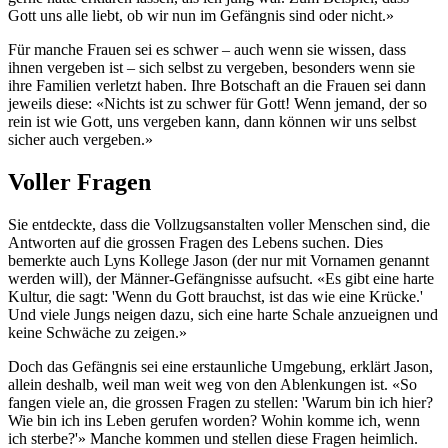
Gott uns alle liebt, ob wir nun im Gefängnis sind oder nicht.»
Für manche Frauen sei es schwer – auch wenn sie wissen, dass
ihnen vergeben ist – sich selbst zu vergeben, besonders wenn sie
ihre Familien verletzt haben. Ihre Botschaft an die Frauen sei dann
jeweils diese: «Nichts ist zu schwer für Gott! Wenn jemand, der so
rein ist wie Gott, uns vergeben kann, dann können wir uns selbst
sicher auch vergeben.»
Voller Fragen
Sie entdeckte, dass die Vollzugsanstalten voller Menschen sind, die
Antworten auf die grossen Fragen des Lebens suchen. Dies
bemerkte auch Lyns Kollege Jason (der nur mit Vornamen genannt
werden will), der Männer-Gefängnisse aufsucht. «Es gibt eine harte
Kultur, die sagt: 'Wenn du Gott brauchst, ist das wie eine Krücke.'
Und viele Jungs neigen dazu, sich eine harte Schale anzueignen und
keine Schwäche zu zeigen.»
Doch das Gefängnis sei eine erstaunliche Umgebung, erklärt Jason,
allein deshalb, weil man weit weg von den Ablenkungen ist. «So
fangen viele an, die grossen Fragen zu stellen: 'Warum bin ich hier?
Wie bin ich ins Leben gerufen worden? Wohin komme ich, wenn
ich sterbe?'» Manche kommen und stellen diese Fragen heimlich.