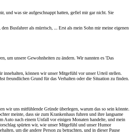
ir, und was sie aufgeschnappt hatten, gefiel mir gar nicht. Sie
g, den Busfahrer als mürrisch, ... Erst als mein Sohn mir meine eigenen
hren, um unsere Gewohnheiten zu ändern. Wir nannten es 'Das
 innehalten, können wir unser Mitgefühl vor unser Urteil stellen.
chst freundlichen Grund für das Verhalten oder die Situation zu finden.
ten wir uns mitfühlende Gründe überlegen, warum das so sein könnte.
Tochter meinte, dass sie zum Krankenhaus fuhren und ihre langsame
einem Auto nach einem Unfall vor einigen Monaten handelte, und mein
 Vorschlag spürten wir, wie unser Mitgefühl und unser Humor
halten, um die andere Person zu betrachten, und in dieser Pause