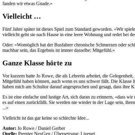
fanden wir etwas Gnade.»
Vielleicht …
Fünf Jahre später ist dieses Spiel zum Standard geworden. «Wir spielen
vielleicht geht sie nach Hause in eine leere Wohnung und redet bei d
Oder: «Womöglich hat der Busfahrer chronische Schmerzen oder schle
machbar sein, das Ergebnis ist immer dasselbe: Mitgefühl.»
Ganze Klasse hörte zu
Vor kurzem hatte Jo Rowe, die als Lehrerin arbeitet, die Gelegenheit, 
Mitgefühl haben können, auch wenn es uns schwer fällt. Die Klasse lie
haben mich am Schultor darauf angesprochen und gesagt, dass ihre K
Es ist eine einfache und lustige Art, sich daran zu erinnern, «dass w
es auf einen zurückfällt. Sie werden nie wieder in der Lage sein, ihre
...»
Vielleicht ist das gar keine so schlechte Idee...
Autor:
Jo Rowe / Daniel Gerber
Quelle:
Premier NexGen / Übersetzung: Livenet