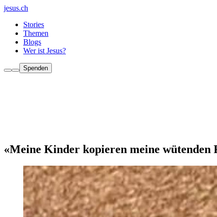
jesus.ch
Stories
Themen
Blogs
Wer ist Jesus?
Spenden
«Meine Kinder kopieren meine wütenden 