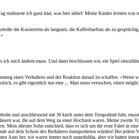
g realisierte ich ganz klar, was hier ablief: Meine Kinder lernten von m
urteilte die Kassiererin als langsam, die Kaffeebarfrau als zu gesprächi
.»
ss ich mich ändern muss. Und dann beschlossen wir, ein Spiel einzufü
ehmung eines Verhaltens und der Reaktion darauf zu schaffen. «Wenn wir
infach, es gibt eigentlich nur eine ... Man muss versuchen, einen mögli
erholte und anschliessend mit 30 km/h unter dem Tempolimit fuhr, muss
ngläsern war, die auf dem Weg zu einer Hochzeit waren. Meine zweite 
rn. Mein ältester Sohn entschied, dass es sich um die erste Fahrt in 
Schale auf dem Schoss des Beifahrers transportieren würden! Bei jedem
en Auto her, wir waren immer noch ungeduldig, aber wir hatten innege