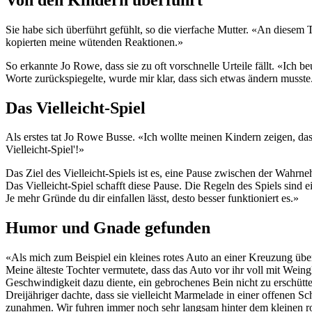
Sie habe sich überführt gefühlt, so die vierfache Mutter. «An diesem Ta
kopierten meine wütenden Reaktionen.»
So erkannte Jo Rowe, dass sie zu oft vorschnelle Urteile fällt. «Ich be
Worte zurückspiegelte, wurde mir klar, dass sich etwas ändern musste
Das Vielleicht-Spiel
Als erstes tat Jo Rowe Busse. «Ich wollte meinen Kindern zeigen, da
Vielleicht-Spiel'!»
Das Ziel des Vielleicht-Spiels ist es, eine Pause zwischen der Wahrn
Das Vielleicht-Spiel schafft diese Pause. Die Regeln des Spiels sind e
Je mehr Gründe du dir einfallen lässt, desto besser funktioniert es.»
Humor und Gnade gefunden
«Als mich zum Beispiel ein kleines rotes Auto an einer Kreuzung üb
Meine älteste Tochter vermutete, dass das Auto vor ihr voll mit Wei
Geschwindigkeit dazu diente, ein gebrochenes Bein nicht zu erschütte
Dreijähriger dachte, dass sie vielleicht Marmelade in einer offenen 
zunahmen. Wir fuhren immer noch sehr langsam hinter dem kleinen rot