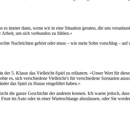
 es immer dann, wenn wir in eine Situation geraten, die uns veranlasst, 
er Arbeit, um sich verbunden zu fühlen.»
chte Nachrichten gehört oder muss – wie mein Sohn vorschlug – auf d
in der 5. Klasse das Vielleicht-Spiel zu erläutern. «Unser Wert für die
bte es, sich verschiedene Vielleicht’s für verschiedene Szenarien auszu
inder das Spiel zu Hause eingeführt haben.»
ir nicht die ganze Geschichte der anderen kennen. Ich warne jedoch, das
n Frust im Auto oder in einer Warteschlange abzulassen, oder Sie werden, 