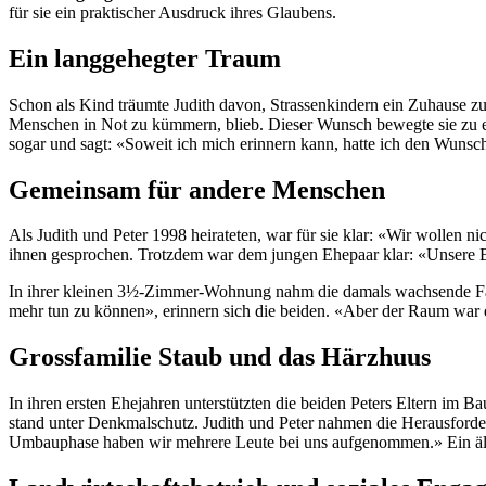
für sie ein praktischer Ausdruck ihres Glaubens.
Ein langgehegter Traum
Schon als Kind träumte Judith davon, Strassenkindern ein Zuhause zu
Menschen in Not zu kümmern, blieb. Dieser Wunsch bewegte sie zu ein
sogar und sagt: «Soweit ich mich erinnern kann, hatte ich den Wunsc
Gemeinsam für andere Menschen
Als Judith und Peter 1998 heirateten, war für sie klar: «Wir wollen n
ihnen gesprochen. Trotzdem war dem jungen Ehepaar klar: «Unsere B
In ihrer kleinen 3½-Zimmer-Wohnung nahm die damals wachsende Fami
mehr tun zu können», erinnern sich die beiden. «Aber der Raum war 
Grossfamilie Staub und das Härzhuus
In ihren ersten Ehejahren unterstützten die beiden Peters Eltern im B
stand unter Denkmalschutz. Judith und Peter nahmen die Herausford
Umbauphase haben wir mehrere Leute bei uns aufgenommen.» Ein ält