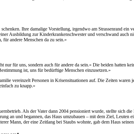
 schenken. Ihre damalige Vorstellung, irgendwo am Strassenrand ein ve
er Ausbildung zur Kinderkrankenschwester und verschwand auch nicht, a
h, für andere Menschen da zu sein.»
icht nur für uns, sondern auch für andere da sein.» Die beiden hatten ke
estimmung ist, uns für bedürftige Menschen einzusetzen.»
lie vereinzelt Personen in Krisensituationen auf. Die Zeiten waren 
einfach zu knapp.»
auernbetrieb. Als der Vater dann 2004 pensioniert wurde, stellte sich di
erung an und begannen, das Haus umzubauen – mit dem Ziel, Leuten ei
erer Mann, der eine Zeitlang bei Staubs wohnte, gab dem Haus seine