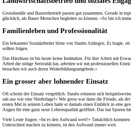
Landwirtschaftsbetrieb und soziales Enga
Grossfamilie und Bauernbetrieb passen gut zusammen. Gerade in topo
glücklich, als Bauer Menschen begleiten zu können. «So bin ich immer
Familienleben und Professionalität
Ein bekannter Sozialarbeiter hörte von Staubs Anliegen. Er fragte, ob
sollten folgen.
Das Härzhuus ist bis heute keine Institution. Für ihre Arbeit mit E
Arbeit die nötige Seriosität hat, arbeiten wir mit professionellen E
besuchen wir auch deren Weiterbildungsangebote.»
Ein grosser aber lohnender Einsatz
Oft scheint der Einsatz vergeblich. Staubs erinnern sich beispielswei
sah aus wie eine Niederlage!» Wie gross war dann die Freude, als der
ersten Mal in seinem Leben hatte er damals einen Einblick in eine ge
Augen für eine ganz neue Lebensqualität geöffnet. Das hat Spuren hin
Viele Leute fragen: «Ist es den Aufwand wert?» Tatsächlich kommen 
Unterschied machen zu können, ist den Aufwand immer wert.