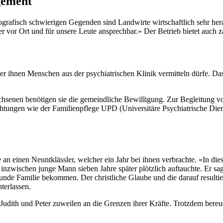
gement
grafisch schwierigen Gegenden sind Landwirte wirtschaftlich sehr hera
 vor Ort und für unsere Leute ansprechbar.» Der Betrieb bietet auch z
 er ihnen Menschen aus der psychiatrischen Klinik vermitteln dürfe. Da
rwachsenen benötigen sie die gemeindliche Bewilligung. Zur Begleitung
inrichtungen wie der Familienpflege UPD (Universitäre Psychiatrische D
se an einen Neuntklässler, welcher ein Jahr bei ihnen verbrachte. «In d
 inzwischen junge Mann sieben Jahre später plötzlich auftauchte. Er sa
sunde Familie bekommen. Der christliche Glaube und die darauf resulti
terlassen.
Judith und Peter zuweilen an die Grenzen ihrer Kräfte. Trotzdem bereu