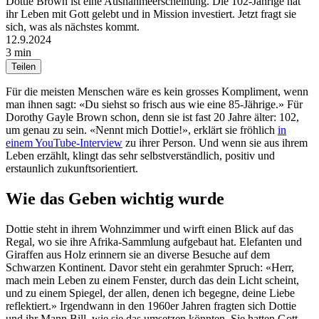
Dottie Brown ist eine Ausnahmeerscheinung. Die 102-Jährige hat
ihr Leben mit Gott gelebt und in Mission investiert. Jetzt fragt sie
sich, was als nächstes kommt.
12.9.2024
3 min
Teilen
Für die meisten Menschen wäre es kein grosses Kompliment, wenn
man ihnen sagt: «Du siehst so frisch aus wie eine 85-Jährige.» Für
Dorothy Gayle Brown schon, denn sie ist fast 20 Jahre älter: 102,
um genau zu sein. «Nennt mich Dottie!», erklärt sie fröhlich
in
einem YouTube-Interview
zu ihrer Person. Und wenn sie aus ihrem
Leben erzählt, klingt das sehr selbstverständlich, positiv und
erstaunlich zukunftsorientiert.
Wie das Geben wichtig wurde
Dottie steht in ihrem Wohnzimmer und wirft einen Blick auf das
Regal, wo sie ihre Afrika-Sammlung aufgebaut hat. Elefanten und
Giraffen aus Holz erinnern sie an diverse Besuche auf dem
Schwarzen Kontinent. Davor steht ein gerahmter Spruch: «Herr,
mach mein Leben zu einem Fenster, durch das dein Licht scheint,
und zu einem Spiegel, der allen, denen ich begegne, deine Liebe
reflektiert.» Irgendwann in den 1960er Jahren fragten sich Dottie
und ihr Mann Bill, wie sie das umsetzen könnten. Sie hatten Gott