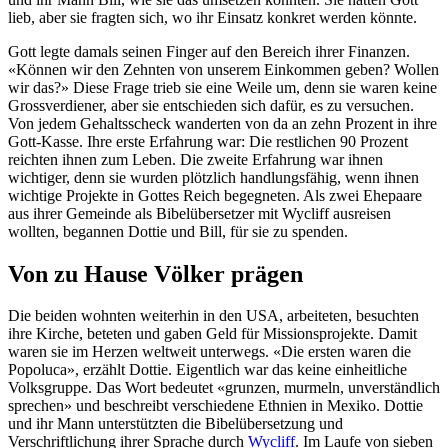
lieb, aber sie fragten sich, wo ihr Einsatz konkret werden könnte.
Gott legte damals seinen Finger auf den Bereich ihrer Finanzen.
«Können wir den Zehnten von unserem Einkommen geben? Wollen
wir das?» Diese Frage trieb sie eine Weile um, denn sie waren keine
Grossverdiener, aber sie entschieden sich dafür, es zu versuchen.
Von jedem Gehaltsscheck wanderten von da an zehn Prozent in ihre
Gott-Kasse. Ihre erste Erfahrung war: Die restlichen 90 Prozent
reichten ihnen zum Leben. Die zweite Erfahrung war ihnen
wichtiger, denn sie wurden plötzlich handlungsfähig, wenn ihnen
wichtige Projekte in Gottes Reich begegneten. Als zwei Ehepaare
aus ihrer Gemeinde als Bibelübersetzer mit Wycliff ausreisen
wollten, begannen Dottie und Bill, für sie zu spenden.
Von zu Hause Völker prägen
Die beiden wohnten weiterhin in den USA, arbeiteten, besuchten
ihre Kirche, beteten und gaben Geld für Missionsprojekte. Damit
waren sie im Herzen weltweit unterwegs. «Die ersten waren die
Popoluca», erzählt Dottie. Eigentlich war das keine einheitliche
Volksgruppe. Das Wort bedeutet «grunzen, murmeln, unverständlich
sprechen» und beschreibt verschiedene Ethnien in Mexiko. Dottie
und ihr Mann unterstützten die Bibelübersetzung und
Verschriftlichung ihrer Sprache durch
Wycliff
. Im Laufe von sieben