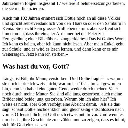
Jahrzehnten folgen insgesamt 17 weitere Bibelübersetzungsarbeiten,
die sie mit finanzierten.
Auch mit 102 Jahren erinnert sich Dottie noch an all diese Völker
und spricht selbstverständlich von den Tharaka oder den Samburu in
Kenia. Sie macht kein grosses Aufheben darum, aber sie freut sich
immer noch, dass ihr ein alter Afrikaner bei der Feier zur
Fertigstellung einer Bibelübersetzung erklärte: «Das ist Gottes Wort.
Ich kann es halten, aber ich kann nicht lesen. Aber mein Enkel geht
zur Schule, und er wird es lesen lernen, und dann kann er es mir
weitersagen. Jetzt kann ich sterben.»
Was hast du vor, Gott?
Längst ist Bill, ihr Mann, verstorben. Und Dottie fragt sich, warum
sie noch lebt: «Ich weiss nicht, warum ich 102 Jahre alt geworden
bin, denn ich habe keine guten Gene, weder durch meinen Vater
noch durch meine Mutter. Sie sind alle jung gestorben, auch meine
Brüder sind beide jung gestorben. Warum bin ich also hier? Ich
weiss es nicht, aber Gott verfolgt eine Absicht damit.» Als sie das
sagt, schaut Dottie nachdenklich und gleichzeitig entschlossen nach
vorne. Offensichtlich hat Gott noch etwas mit ihr vor. Und wenn es
nur das ist, ihre Geschichte zu erzählen und zu zeigen, dass es lohnt,
sich für Gott einzusetzen.