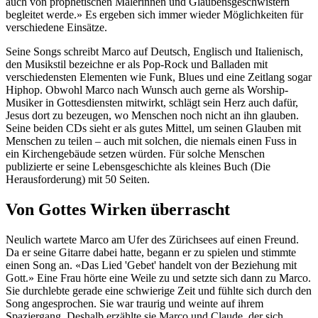
auch von prophetischen Malerinnen und Glaubensgeschwistern
begleitet werde.» Es ergeben sich immer wieder Möglichkeiten für
verschiedene Einsätze.
Seine Songs schreibt Marco auf Deutsch, Englisch und Italienisch,
den Musikstil bezeichne er als Pop-Rock und Balladen mit
verschiedensten Elementen wie Funk, Blues und eine Zeitlang sogar
Hiphop. Obwohl Marco nach Wunsch auch gerne als Worship-
Musiker in Gottesdiensten mitwirkt, schlägt sein Herz auch dafür,
Jesus dort zu bezeugen, wo Menschen noch nicht an ihn glauben.
Seine beiden CDs sieht er als gutes Mittel, um seinen Glauben mit
Menschen zu teilen – auch mit solchen, die niemals einen Fuss in
ein Kirchengebäude setzen würden. Für solche Menschen
publizierte er seine Lebensgeschichte als kleines Buch (Die
Herausforderung) mit 50 Seiten.
Von Gottes Wirken überrascht
Neulich wartete Marco am Ufer des Zürichsees auf einen Freund.
Da er seine Gitarre dabei hatte, begann er zu spielen und stimmte
einen Song an. «Das Lied 'Gebet' handelt von der Beziehung mit
Gott.» Eine Frau hörte eine Weile zu und setzte sich dann zu Marco.
Sie durchlebte gerade eine schwierige Zeit und fühlte sich durch den
Song angesprochen. Sie war traurig und weinte auf ihrem
Spaziergang. Deshalb erzählte sie Marco und Claude, der sich