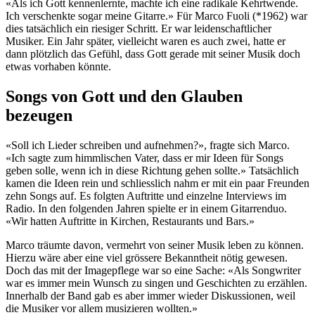
«Als ich Gott kennenlernte, machte ich eine radikale Kehrtwende.
Ich verschenkte sogar meine Gitarre.» Für Marco Fuoli (*1962) war
dies tatsächlich ein riesiger Schritt. Er war leidenschaftlicher
Musiker. Ein Jahr später, vielleicht waren es auch zwei, hatte er
dann plötzlich das Gefühl, dass Gott gerade mit seiner Musik doch
etwas vorhaben könnte.
Songs von Gott und den Glauben
bezeugen
«Soll ich Lieder schreiben und aufnehmen?», fragte sich Marco.
«Ich sagte zum himmlischen Vater, dass er mir Ideen für Songs
geben solle, wenn ich in diese Richtung gehen sollte.» Tatsächlich
kamen die Ideen rein und schliesslich nahm er mit ein paar Freunden
zehn Songs auf. Es folgten Auftritte und einzelne Interviews im
Radio. In den folgenden Jahren spielte er in einem Gitarrenduo.
«Wir hatten Auftritte in Kirchen, Restaurants und Bars.»
Marco träumte davon, vermehrt von seiner Musik leben zu können.
Hierzu wäre aber eine viel grössere Bekanntheit nötig gewesen.
Doch das mit der Imagepflege war so eine Sache: «Als Songwriter
war es immer mein Wunsch zu singen und Geschichten zu erzählen.
Innerhalb der Band gab es aber immer wieder Diskussionen, weil
die Musiker vor allem musizieren wollten.»