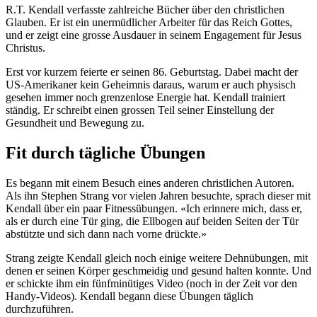
R.T. Kendall verfasste zahlreiche Bücher über den christlichen
Glauben. Er ist ein unermüdlicher Arbeiter für das Reich Gottes,
und er zeigt eine grosse Ausdauer in seinem Engagement für Jesus
Christus.
Erst vor kurzem feierte er seinen 86. Geburtstag. Dabei macht der
US-Amerikaner kein Geheimnis daraus, warum er auch physisch
gesehen immer noch grenzenlose Energie hat. Kendall trainiert
ständig. Er schreibt einen grossen Teil seiner Einstellung der
Gesundheit und Bewegung zu.
Fit durch tägliche Übungen
Es begann mit einem Besuch eines anderen christlichen Autoren.
Als ihn Stephen Strang vor vielen Jahren besuchte, sprach dieser mit
Kendall über ein paar Fitnessübungen. «Ich erinnere mich, dass er,
als er durch eine Tür ging, die Ellbogen auf beiden Seiten der Tür
abstützte und sich dann nach vorne drückte.»
Strang zeigte Kendall gleich noch einige weitere Dehnübungen, mit
denen er seinen Körper geschmeidig und gesund halten konnte. Und
er schickte ihm ein fünfminütiges Video (noch in der Zeit vor den
Handy-Videos). Kendall begann diese Übungen täglich
durchzuführen.