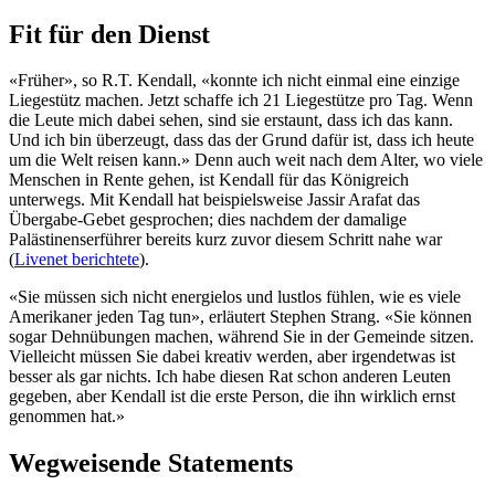
Fit für den Dienst
«Früher», so R.T. Kendall, «konnte ich nicht einmal eine einzige
Liegestütz machen. Jetzt schaffe ich 21 Liegestütze pro Tag. Wenn
die Leute mich dabei sehen, sind sie erstaunt, dass ich das kann.
Und ich bin überzeugt, dass das der Grund dafür ist, dass ich heute
um die Welt reisen kann.» Denn auch weit nach dem Alter, wo viele
Menschen in Rente gehen, ist Kendall für das Königreich
unterwegs. Mit Kendall hat beispielsweise Jassir Arafat das
Übergabe-Gebet gesprochen; dies nachdem der damalige
Palästinenserführer bereits kurz zuvor diesem Schritt nahe war
(
Livenet berichtete
).
«Sie müssen sich nicht energielos und lustlos fühlen, wie es viele
Amerikaner jeden Tag tun», erläutert Stephen Strang. «Sie können
sogar Dehnübungen machen, während Sie in der Gemeinde sitzen.
Vielleicht müssen Sie dabei kreativ werden, aber irgendetwas ist
besser als gar nichts. Ich habe diesen Rat schon anderen Leuten
gegeben, aber Kendall ist die erste Person, die ihn wirklich ernst
genommen hat.»
Wegweisende Statements