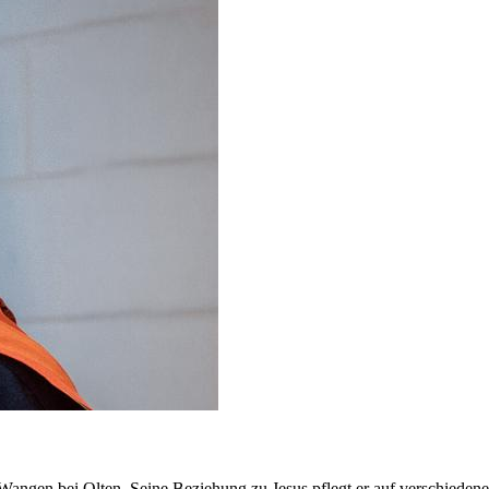
in Wangen bei Olten. Seine Beziehung zu Jesus pflegt er auf verschied