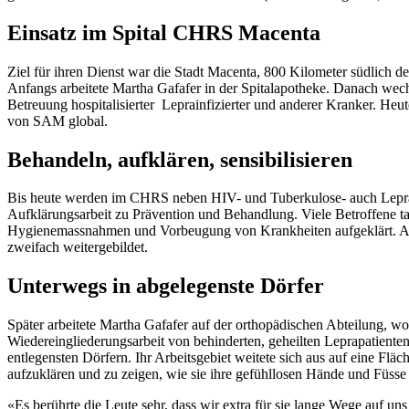
Einsatz im Spital CHRS Macenta
Ziel für ihren Dienst war die Stadt Macenta, 800 Kilometer südlich d
Anfangs arbeitete Martha Gafafer in der Spitalapotheke. Danach wechs
Betreuung hospitalisierter Leprainfizierter und anderer Kranker. Heut
von SAM global.
Behandeln, aufklären, sensibilisieren
Bis heute werden im CHRS neben HIV- und Tuberkulose- auch Leprap
Aufklärungsarbeit zu Prävention und Behandlung. Viele Betroffene ta
Hygienemassnahmen und Vorbeugung von Krankheiten aufgeklärt. Auch
zweifach weitergebildet.
Unterwegs in abgelegenste Dörfer
Später arbeitete Martha Gafafer auf der orthopädischen Abteilung,
Wiedereingliederungsarbeit von behinderten, geheilten Leprapatiente
entlegensten Dörfern. Ihr Arbeitsgebiet weitete sich aus auf eine F
aufzuklären und zu zeigen, wie sie ihre gefühllosen Hände und Füsse
«Es berührte die Leute sehr, dass wir extra für sie lange Wege auf un