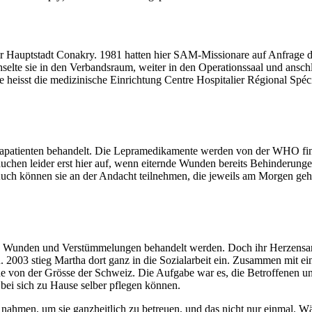
er Hauptstadt Conakry. 1981 hatten hier SAM-Missionare auf Anfrage de
elte sie in den Verbandsraum, weiter in den Operationssaal und anschlie
e heisst die medizinische Einrichtung Centre Hospitalier Régional Spéc
atienten behandelt. Die Lepramedikamente werden von der WHO finan
uchen leider erst hier auf, wenn eiternde Wunden bereits Behinderunge
 können sie an der Andacht teilnehmen, die jeweils am Morgen gehalt
 wo Wunden und Verstümmelungen behandelt werden. Doch ihr Herzensan
n. 2003 stieg Martha dort ganz in die Sozialarbeit ein. Zusammen mit 
läche von der Grösse der Schweiz. Die Aufgabe war es, die Betroffenen
 bei sich zu Hause selber pflegen können.
s nahmen, um sie ganzheitlich zu betreuen, und das nicht nur einmal. W