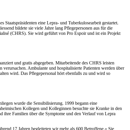
s Staatspräsidenten eine Lepra- und Tuberkulosearbeit gestartet.
ssend bildete sie viele Jahre lang Pflegepersonen aus für die
ialisé (CHRS). Sie wird geführt von Pro Espoir und ist ein Projekt
ziert und gratis abgegeben. Mitarbeitende des CHRS leisten
n verursachen. Ambulante und hospitalisierte Patienten werden über
en wird. Das Pflegepersonal hört ebenfalls zu und wird so
liegen wurde die Sensibilisierung. 1999 begann eine
einheimischen Kollegen und Kolleginnen besuchte sie Kranke in den
 und ihre Familien über die Symptome und den Verlauf von Lepra
ährend 17 Jahren begleiteten wir mehr als 600 Betroffene.» Sie