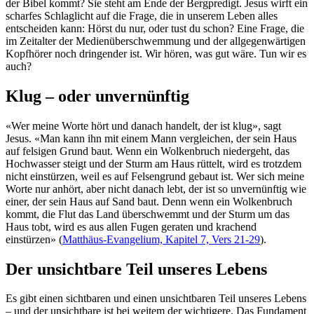
der Bibel kommt? Sie steht am Ende der Bergpredigt. Jesus wirft ein
scharfes Schlaglicht auf die Frage, die in unserem Leben alles
entscheiden kann: Hörst du nur, oder tust du schon? Eine Frage, die
im Zeitalter der Medienüberschwemmung und der allgegenwärtigen
Kopfhörer noch dringender ist. Wir hören, was gut wäre. Tun wir es
auch?
Klug – oder unvernünftig
«Wer meine Worte hört und danach handelt, der ist klug», sagt
Jesus. «Man kann ihn mit einem Mann vergleichen, der sein Haus
auf felsigen Grund baut. Wenn ein Wolkenbruch niedergeht, das
Hochwasser steigt und der Sturm am Haus rüttelt, wird es trotzdem
nicht einstürzen, weil es auf Felsengrund gebaut ist. Wer sich meine
Worte nur anhört, aber nicht danach lebt, der ist so unvernünftig wie
einer, der sein Haus auf Sand baut. Denn wenn ein Wolkenbruch
kommt, die Flut das Land überschwemmt und der Sturm um das
Haus tobt, wird es aus allen Fugen geraten und krachend
einstürzen» (
Matthäus-Evangelium, Kapitel 7, Vers 21-29
).
Der unsichtbare Teil unseres Lebens
Es gibt einen sichtbaren und einen unsichtbaren Teil unseres Lebens
– und der unsichtbare ist bei weitem der wichtigere. Das Fundament