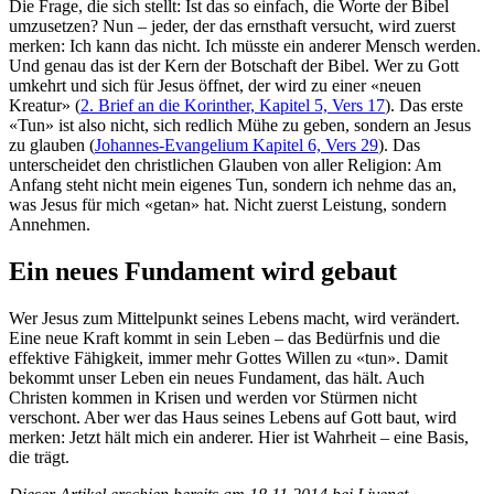
Die Frage, die sich stellt: Ist das so einfach, die Worte der Bibel
umzusetzen? Nun – jeder, der das ernsthaft versucht, wird zuerst
merken: Ich kann das nicht. Ich müsste ein anderer Mensch werden.
Und genau das ist der Kern der Botschaft der Bibel. Wer zu Gott
umkehrt und sich für Jesus öffnet, der wird zu einer «neuen
Kreatur» (
2. Brief an die Korinther, Kapitel 5, Vers 17
). Das erste
«Tun» ist also nicht, sich redlich Mühe zu geben, sondern an Jesus
zu glauben (
Johannes-Evangelium Kapitel 6, Vers 29
). Das
unterscheidet den christlichen Glauben von aller Religion: Am
Anfang steht nicht mein eigenes Tun, sondern ich nehme das an,
was Jesus für mich «getan» hat. Nicht zuerst Leistung, sondern
Annehmen.
Ein neues Fundament wird gebaut
Wer Jesus zum Mittelpunkt seines Lebens macht, wird verändert.
Eine neue Kraft kommt in sein Leben – das Bedürfnis und die
effektive Fähigkeit, immer mehr Gottes Willen zu «tun». Damit
bekommt unser Leben ein neues Fundament, das hält. Auch
Christen kommen in Krisen und werden vor Stürmen nicht
verschont. Aber wer das Haus seines Lebens auf Gott baut, wird
merken: Jetzt hält mich ein anderer. Hier ist Wahrheit – eine Basis,
die trägt.