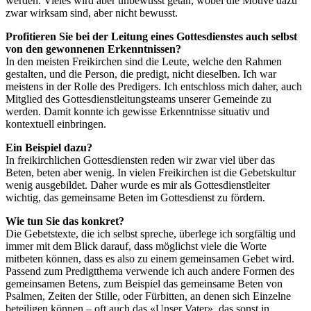
werden. Vieles wird aber unbewusst getan, wobei die Motive dazu
zwar wirksam sind, aber nicht bewusst.
Profitieren Sie bei der Leitung eines Gottesdienstes auch selbst
von den gewonnenen Erkenntnissen?
In den meisten Freikirchen sind die Leute, welche den Rahmen
gestalten, und die Person, die predigt, nicht dieselben. Ich war
meistens in der Rolle des Predigers. Ich entschloss mich daher, auch
Mitglied des Gottesdienstleitungsteams unserer Gemeinde zu
werden. Damit konnte ich gewisse Erkenntnisse situativ und
kontextuell einbringen.
Ein Beispiel dazu?
In freikirchlichen Gottesdiensten reden wir zwar viel über das
Beten, beten aber wenig. In vielen Freikirchen ist die Gebetskultur
wenig ausgebildet. Daher wurde es mir als Gottesdienstleiter
wichtig, das gemeinsame Beten im Gottesdienst zu fördern.
Wie tun Sie das konkret?
Die Gebetstexte, die ich selbst spreche, überlege ich sorgfältig und
immer mit dem Blick darauf, dass möglichst viele die Worte
mitbeten können, dass es also zu einem gemeinsamen Gebet wird.
Passend zum Predigtthema verwende ich auch andere Formen des
gemeinsamen Betens, zum Beispiel das gemeinsame Beten von
Psalmen, Zeiten der Stille, oder Fürbitten, an denen sich Einzelne
beteiligen können – oft auch das «Unser Vater», das sonst in