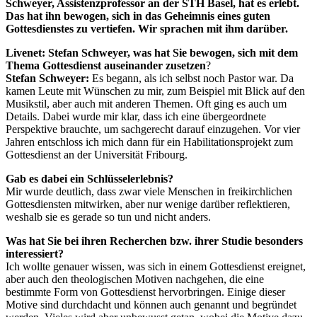
Schweyer, Assistenzprofessor an der STH Basel, hat es erlebt.
Das hat ihn bewogen, sich in das Geheimnis eines guten
Gottesdienstes zu vertiefen. Wir sprachen mit ihm darüber.
Livenet:
Stefan Schweyer, was hat Sie bewogen, sich mit dem
Thema Gottesdienst auseinander zusetzen
?
Stefan Schweyer:
Es begann, als ich selbst noch Pastor war. Da
kamen Leute mit Wünschen zu mir, zum Beispiel mit Blick auf den
Musikstil, aber auch mit anderen Themen. Oft ging es auch um
Details. Dabei wurde mir klar, dass ich eine übergeordnete
Perspektive brauchte, um sachgerecht darauf einzugehen. Vor vier
Jahren entschloss ich mich dann für ein Habilitationsprojekt zum
Gottesdienst an der Universität Fribourg.
Gab es dabei ein Schlüsselerlebnis?
Mir wurde deutlich, dass zwar viele Menschen in freikirchlichen
Gottesdiensten mitwirken, aber nur wenige darüber reflektieren,
weshalb sie es gerade so tun und nicht anders.
Was hat Sie bei ihren Recherchen bzw. ihrer Studie besonders
interessiert?
Ich wollte genauer wissen, was sich in einem Gottesdienst ereignet,
aber auch den theologischen Motiven nachgehen, die eine
bestimmte Form von Gottesdienst hervorbringen. Einige dieser
Motive sind durchdacht und können auch genannt und begründet