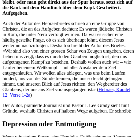
bleibt, oder man geht direkt aus der Spur heraus, setzt sich auf
die Bank mit dem Handtuch über dem Kopf. Gescheitert.
Aufgegeben.
Auch der Autor des Hebräerbriefes schrieb an eine Gruppe von
Christen, die an das Aufgeben dachten: Es waren jüdische Christen
in Rom, die unter Nero verfolgt wurden. Da war es sicher eine
häufig gestellte Frage, ob es sich überhaupt lohnt, diesem Jesus
weiterhin nachzufolgen. Deshalb schreibt der Autor des Briefes:
«Wir sind also von einer grossen Schar von Zeugen umgeben, deren
Leben uns zeigt, dass es durch den Glauben möglich ist, den uns
aufgetragenen Kampf zu bestehen. Deshalb wollen auch wir – wie
Läufer bei einem Wettkampf – mit aller Ausdauer dem Ziel
entgegenlaufen. Wir wollen alles ablegen, was uns beim Laufen
hindert, uns von der Sünde trennen, die uns so leicht gefangen
nimmt, und unseren Blick auf Jesus richten, den Wegbereiter des
Glaubens, der uns ans Ziel vorausgegangen ist.» (
Hebräer, Kapitel
12, Verse 1-2a
)
Der Autor, prämierte Journalist und Pastor J. Lee Grady sieht fünf
Gründe, weshalb Christen auf halbem Wege aufgeben. Er schreibt:
Depression oder Entmutigung
Wenn wir starken Stress, eine Tragödie, Enttäuschungen, Versagen