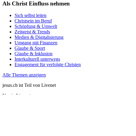
Als Christ Einfluss nehmen
Sich selbst leiten
Christsein im Beruf
Schöpfung & Umwelt
Zeitgeist & Trends
Medien & Digitalisierung
Umgang mit Finanzen
Glaube & Sport
Glaube & Inklusion
Interkulturell unterwegs
Engagement für verfolgte Christen
Alle Themen anzeigen
jesus.ch ist Teil von Livenet
Verein Livenet
Parkterrasse 10
CH-3012 Bern
0848 777 700
info@jesus.ch
Jesus kennenlernen
Themen-Bibliothek
Über uns