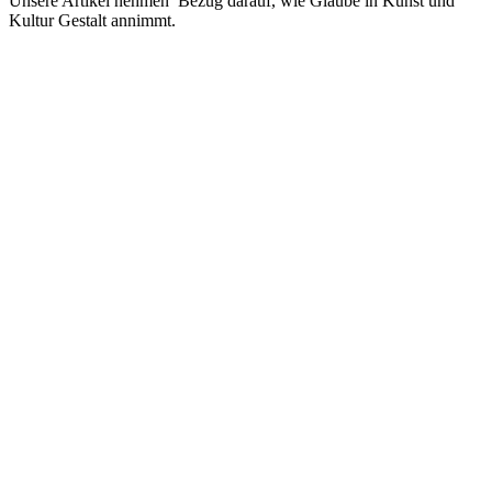
Unsere Artikel nehmen Bezug darauf, wie Glaube in Kunst und
Kultur Gestalt annimmt.