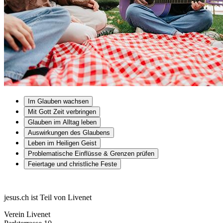
Im Glauben wachsen
Mit Gott Zeit verbringen
Glauben im Alltag leben
Auswirkungen des Glaubens
Leben im Heiligen Geist
Problematische Einflüsse & Grenzen prüfen
Feiertage und christliche Feste
jesus.ch ist Teil von Livenet
Verein Livenet