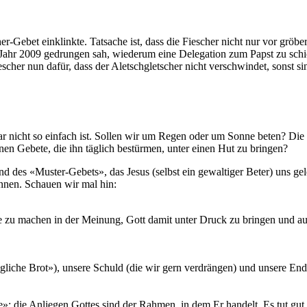
cher-Gebet einklinkte. Tatsache ist, dass die Fiescher nicht nur vor grö
 Jahr 2009 gedrungen sah, wiederum eine Delegation zum Papst zu schi
er nun dafür, dass der Aletschgletscher nicht verschwindet, sonst sind
gar nicht so einfach ist. Sollen wir um Regen oder um Sonne beten? Die
lionen Gebete, die ihn täglich bestürmen, unter einen Hut zu bringen?
des «Muster-Gebets», das Jesus (selbst ein gewaltiger Beter) uns geleh
önnen. Schauen wir mal hin:
e zu machen in der Meinung, Gott damit unter Druck zu bringen und auf
iche Brot»), unsere Schuld (die wir gern verdrängen) und unsere Endl
 die Anliegen Gottes sind der Rahmen, in dem Er handelt. Es tut gut