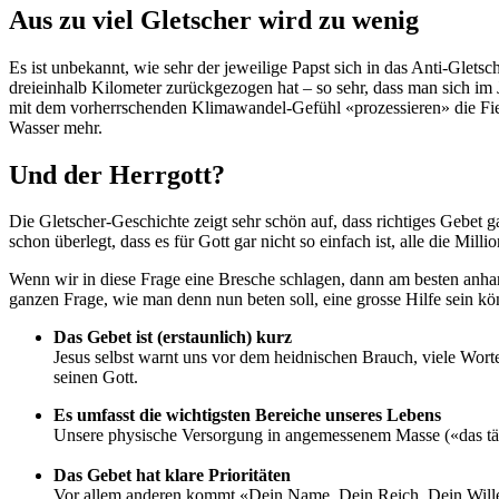
Aus zu viel Gletscher wird zu wenig
Es ist unbekannt, wie sehr der jeweilige Papst sich in das Anti-Glets
dreieinhalb Kilometer zurückgezogen hat – so sehr, dass man sich im
mit dem vorherrschenden Klimawandel-Gefühl «prozessieren» die Fiesch
Wasser mehr.
Und der Herrgott?
Die Gletscher-Geschichte zeigt sehr schön auf, dass richtiges Gebet 
schon überlegt, dass es für Gott gar nicht so einfach ist, alle die Mil
Wenn wir in diese Frage eine Bresche schlagen, dann am besten anhand 
ganzen Frage, wie man denn nun beten soll, eine grosse Hilfe sein k
Das Gebet ist (erstaunlich) kurz
Jesus selbst warnt uns vor dem heidnischen Brauch, viele Wort
seinen Gott.
Es umfasst die wichtigsten Bereiche unseres Lebens
Unsere physische Versorgung in angemessenem Masse («das tägl
Das Gebet hat klare Prioritäten
Vor allem anderen kommt «Dein Name, Dein Reich, Dein Wille»: