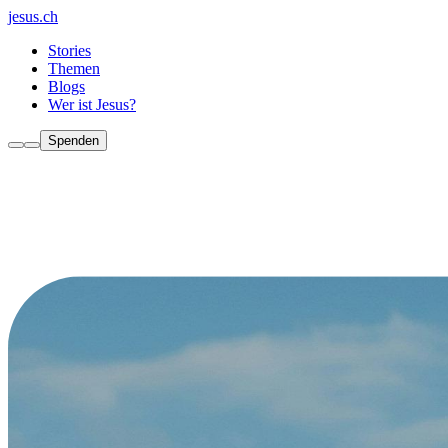
jesus.ch
Stories
Themen
Blogs
Wer ist Jesus?
Spenden