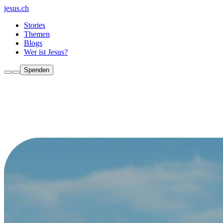
jesus.ch
Stories
Themen
Blogs
Wer ist Jesus?
Spenden