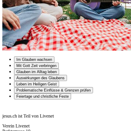
Im Glauben wachsen
Mit Gott Zeit verbringen
Glauben im Alltag leben
Auswirkungen des Glaubens
Leben im Heiligen Geist
Problematische Einflüsse & Grenzen prüfen
Feiertage und christliche Feste
jesus.ch ist Teil von Livenet
Verein Livenet