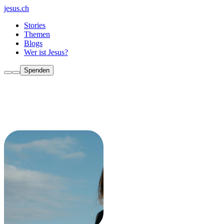
jesus.ch
Stories
Themen
Blogs
Wer ist Jesus?
Spenden