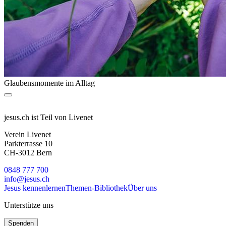
Glaubensmomente im Alltag
jesus.ch ist Teil von Livenet
Verein Livenet
Parkterrasse 10
CH-3012 Bern
0848 777 700
info@jesus.ch
Jesus kennenlernen
Themen-Bibliothek
Über uns
Unterstütze uns
Spenden